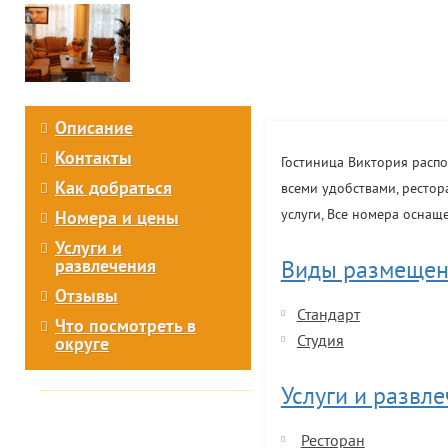
Описание
Контакты
Гостиница Виктория распо
Как добраться
всеми удобствами, рестор
услуги, Все номера осна
Номера и цены
Услуги и
развлечения
Виды размещен
Отзывы
Стандарт
Что посмотреть в
Студия
округе
Услуги и развл
Ресторан