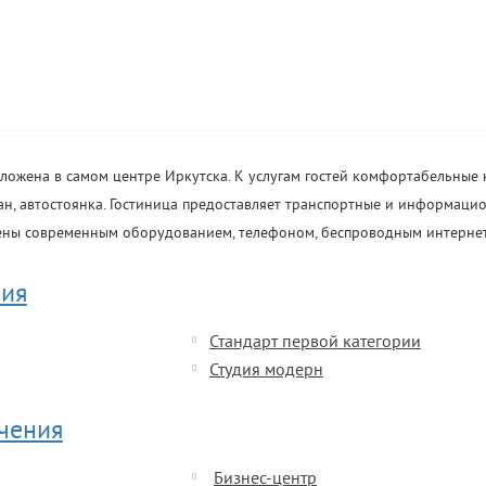
ложена в самом центре Иркутска. К услугам гостей комфортабельные 
ан, автостоянка. Гостиница предоставляет транспортные и информаци
щены современным оборудованием, телефоном, беспроводным интерне
ия
Стандарт первой категории
Студия модерн
ечения
Бизнес-центр