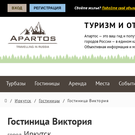
ВХОД
РЕГИСТРАЦИЯ
Сдаёте жилье?
Подайте своё объяв
ТУРИЗМ И О
Апартос — это ваш гид и попу
городов России — в едином к
Объективная информация и 
Турбазы
Гостиницы
Аренда
Места
Событ
/
Иркутск
/
Гостиницы
/
Гостиница Виктория
Гостиница Виктория
Иркутск