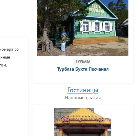
номера со
онные
ТУРБАЗА
том.
Турбаза Бухта Песчаная
Гостиницы
Например, такая