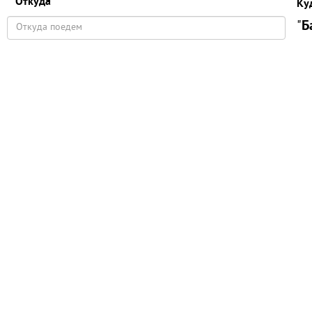
Откуда
Ку
"
Б