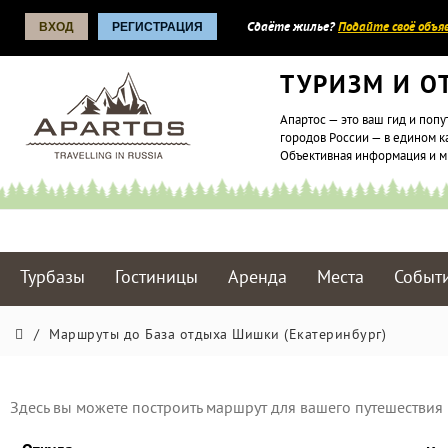
ВХОД
РЕГИСТРАЦИЯ
Сдаёте жилье?
Подайте своё объяв
ТУРИЗМ И О
Апартос — это ваш гид и попу
городов России — в едином к
Объективная информация и 
Турбазы
Гостиницы
Аренда
Места
Событ
/
Маршруты до База отдыха Шишки (Екатеринбург)
Здесь вы можете построить маршрут для вашего путешествия 