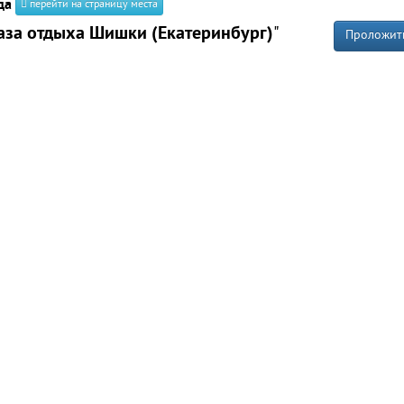
да
перейти на страницу места
аза отдыха Шишки (Екатеринбург)
"
Проложит