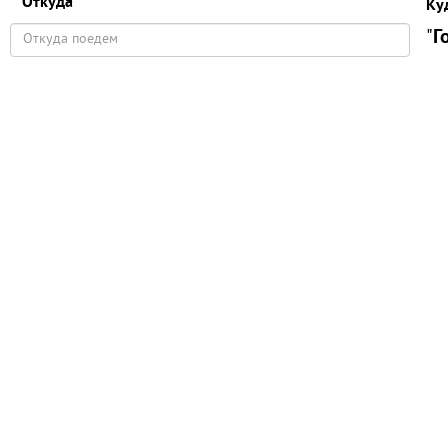
Откуда
Ку
"
Г