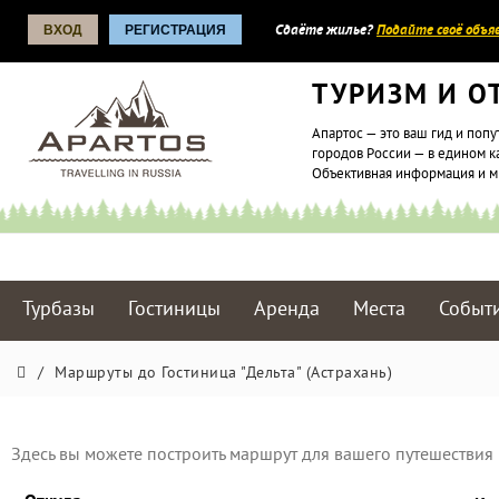
ВХОД
РЕГИСТРАЦИЯ
Сдаёте жилье?
Подайте своё объяв
ТУРИЗМ И О
Апартос — это ваш гид и попу
городов России — в едином к
Объективная информация и 
Турбазы
Гостиницы
Аренда
Места
Событ
/
Маршруты до Гостиница "Дельта" (Астрахань)
Здесь вы можете построить маршрут для вашего путешествия 