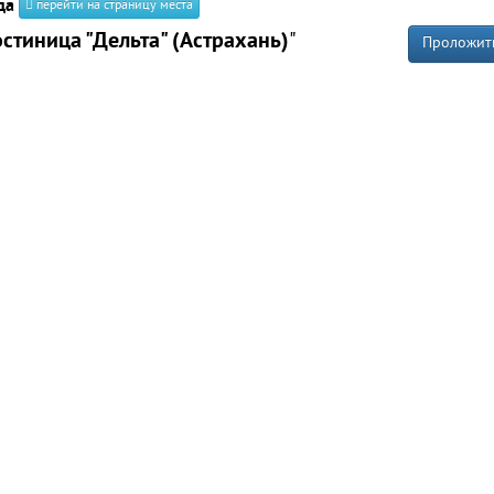
да
перейти на страницу места
остиница "Дельта" (Астрахань)
"
Проложит