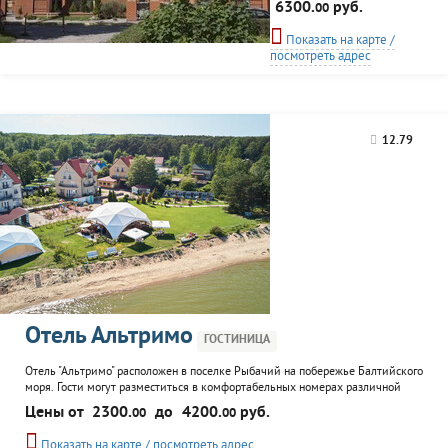
6300.
руб.
00
побережья Балтийского
моря. Спуск к песчанному
Показать на карте /
пляжу. На территории отеля -
посмотреть адрес
аквапарк, бассейн,
бильярдная, детская игровая
площадка. Корпоративные
клиенты могут
воспользоваться
12.79
оборудованным конференц-
залом. Гости отеля могут
насладится изысканной
кухней ресторана, окна
которого выходят на
Отель Альтримо
ГОСТИНИЦА
Отель "Альтримо" расположен в поселке Рыбачий на побережье Балтийского
моря. Гости могут разместиться в комфортабельных номерах различной
категории. К услугам гостей работает ресторан локальной кухни, где можно
Цены от
2300.
до
4200.
руб.
00
00
попробовать блюда из местных продуктов и улова. Гостям предоставляется
завтрак "Шведский стол". На территории отеля находятся бассейн,
Показать на карте / посмотреть адрес