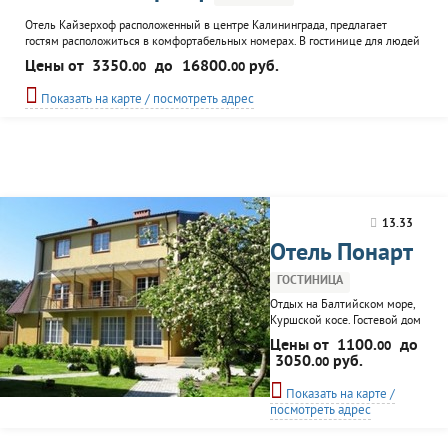
Отель Кайзерхоф расположенный в центре Калининграда, предлагает
гостям расположиться в комфортабельных номерах. В гостинице для людей
с ограниченными возможностями имеются 3 номера. Для отдыхающих
Цены от
3350.
до
16800.
руб.
00
00
работают SPA-салон, рестораны, бар, есть возможность заказа блюд в номер.
В отеле можно организовать деловую встречу, конференцию, семинар или
Показать на карте / посмотреть адрес
другое мероприятие. Для этого есть несколько...
13.33
Отель Понарт
ГОСТИНИЦА
Отдых на Балтийском море,
Куршской косе. Гостевой дом
"Понарт" находится на
Цены от
1100.
до
00
территории национального
3050.
руб.
00
парка "Куршская коса" в
посёлке Лесной, неподалеку
Показать на карте /
от соснового бора. Растояние
посмотреть адрес
до моря 200 метров. Отель
специализируется на