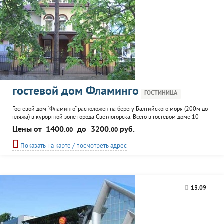
гостевой дом Фламинго
ГОСТИНИЦА
Гостевой дом "Фламинго" расположен на берегу Балтийского моря (200м до
пляжа) в курортной зоне города Светлогорска. Всего в гостевом доме 10
номеров, каждый с дополнительным местом. Каминный зал, бар и кафе,
Цены от
1400.
до
3200.
руб.
00
00
место для барбекю. К услугам гостей русский бильярд, финская баня.
Круглогодичный прием туристических групп и организация мероприятий.
Показать на карте / посмотреть адрес
13.09