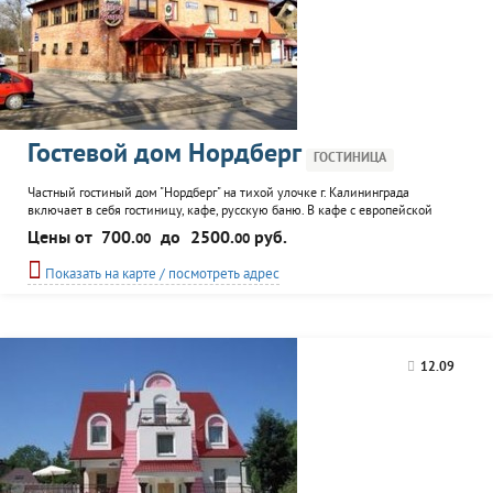
Гостевой дом Нордберг
ГОСТИНИЦА
Частный гостиный дом "Нордберг" на тихой улочке г. Калининграда
включает в себя гостиницу, кафе, русскую баню. В кафе с европейской
кухней постояльцы могут посмотреть трансляции футбольных матчей, есть
Цены от
700.
до
2500.
руб.
00
00
караоке. Автостоянка. Организация различных торжеств, при заказе
свадебного банкета - романтический номер молодоженам в подарок.
Показать на карте / посмотреть адрес
12.09