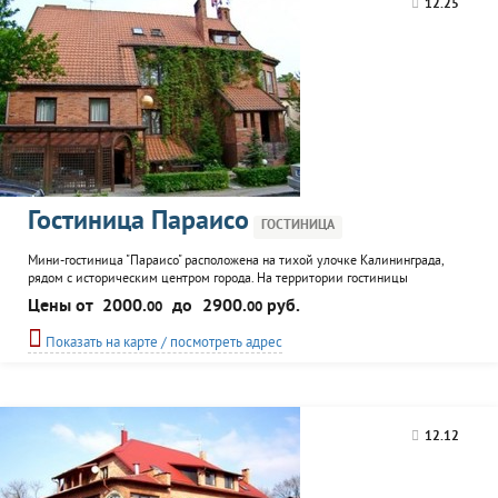
12.25
Гостиница Параисо
ГОСТИНИЦА
Мини-гостиница "Параисо" расположена на тихой улочке Калининграда,
рядом с историческим центром города. На территории гостиницы
функционируют сауна и кафе-бар, возможен заказ обеда в номер. Для
Цены от
2000.
до
2900.
руб.
00
00
гостей "Параисо" организация экскурсий, услуги переводчика, офисный
центр, организация небольших банкетов, трансфер, прачечная, бесплатный
Показать на карте / посмотреть адрес
сейф.
12.12