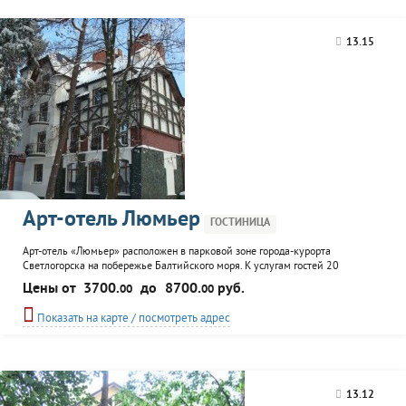
организации семейного
отдыха и с удовольствием
разместит у себя
13.15
постояльцев с детьми. К
услугам гостей детская
площадка, библиотека,
настольный...
Арт-отель Люмьер
ГОСТИНИЦА
Арт-отель «Люмьер» расположен в парковой зоне города-курорта
Светлогорска на побережье Балтийского моря. К услугам гостей 20
оригинальных комфортабельных номеров с удобствами, арт-кафе,
Цены от
3700.
до
8700.
руб.
00
00
конференц-зал, организация экскурсий, услуги прачечной и отличный
релакс-комплекс. Возможен трансферт от аэропорта и вокзала.
Показать на карте / посмотреть адрес
13.12