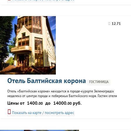
коктейль-бар...
12.71
Отель Балтийская корона
ГОСТИНИЦА
Отель «Балтийская корона» находится в городе-курорте Зеленоградск
недалеко от центра города и побережья Балтийского моря. Гостям отеля
предлагаются 29 номеров со всеми удобствами, ресторан, бар, сауна,
Цены от
1400.
до
14000.
руб.
00
00
беседка для приготовления барбекю с камином, организация экскурсий в
Калининград, детская игровая комната и просторная парковка. Есть
Показать на карте / посмотреть адрес
возможность проведения банкетов, семинаров...