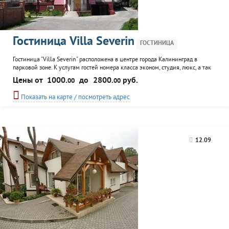
Гостиница Villa Severin
ГОСТИНИЦА
Гостиница "Villa Severin" расположена в центре города Калининград в
парковой зоне. К услугам гостей номера класса эконом, студия, люкс, а так
же кафе, каминный зал, сауна, охраняемая автостоянка, прокат
Цены от
1000.
до
2800.
руб.
00
00
велосипедов, аренда автомобилей. Предлагается экскурсионное
сопровождение по Калининградской области.
Показать на карте / посмотреть адрес
12.09