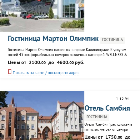
Гостиница Мартон Олимпик
ГОСТИНИЦА
Гостиница Мартон Олимпик находится в городе Калининграде. К услугам
гостей 45 комфортабельных номеров различных категорий, WELLNESS &
SPA центр, аквапарк, боулинг, бильярд, дартс-клуб, а так же ресторан, паб,
Цены от
2100.
до
4600.
руб.
00
00
коктейль-бар и клуб.
Показать на карте / посмотреть адрес
12.91
Отель Самбия
ГОСТИНИЦА
Отель "Самбия" расположен в
пятистах метрах от центра
курортного города
Цены от
1750.
до
00
Зеленоградска у самого