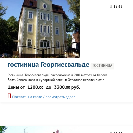
12.63
гостиница Георгиесвальде
ГОСТИНИЦА
Гостиница "Георгиесвальде" расположена в 200 метрах от берега
Балтийского моря в курортной зоне - п.Отрадное недалеко от г.
Светлогорска. В гостинице четыре этажа и 11 двухместных номеров.
Цены от
1200.
до
3300.
руб.
00
00
Охраняемая автостоянка. К услугам отдыхающих - место для барбекю и
беседка с мангалом, кафе, сауна, бильярд, видеотека, настольные игры,
Показать на карте / посмотреть адрес
детская площадка. Возможность заезда корпоративной группой.