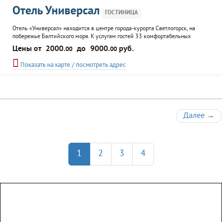
Отель Универсал
ГОСТИНИЦА
Отель «Универсал» находится в центре города-курорта Светлогорск, на
побережье Балтийского моря. К услугам гостей 33 комфортабельных
номера, ресторан, финская сауна, бассейн, караоке, бильярд. Для
Цены от
2000.
до
9000.
руб.
00
00
проведения переговоров и семинаров предлагаются два конференц-зала.
Показать на карте / посмотреть адрес
Далее
→
1
2
3
4