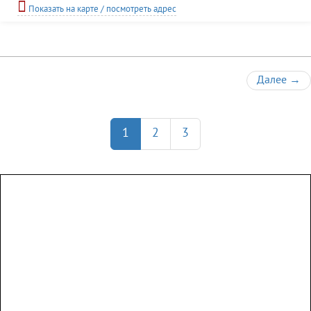
настоящую европейскую, так и средиземноморскую кухню; лобби-бар.
Показать на карте / посмотреть адрес
Гостям предоставляются услуги: аренда автомобиля, морские
Далее
→
1
2
3