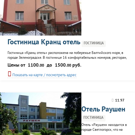
Гостиница Кранц отель
ГОСТИНИЦА
Гостиница «Кранц отель» расположена на побережье Балтийского моря, в
городе Зеленоградске. В гостинице 16 комфортабельных номеров, ресторан,
конференц-зал, большая летняя беседка с мангалом, прокат велосипедов,
Цены от
1100.
до
1500.
руб.
00
00
проводятся лечебные процедуры. Расслабиться и сделать отдых более
полноценным поможет SPA-зона с бассейном.
Показать на карте / посмотреть адрес
11.97
Отель Раушен
ГОСТИНИЦА
Отель «Раушен» находится в
городе Светлогорск, что на
побережье Балтийского