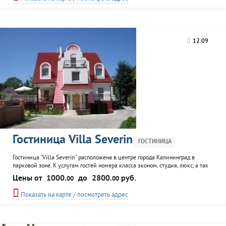
возможность проведения банкетов, семинаров...
12.09
Гостиница Villa Severin
ГОСТИНИЦА
Гостиница "Villa Severin" расположена в центре города Калининград в
парковой зоне. К услугам гостей номера класса эконом, студия, люкс, а так
же кафе, каминный зал, сауна, охраняемая автостоянка, прокат
Цены от
1000.
до
2800.
руб.
00
00
велосипедов, аренда автомобилей. Предлагается экскурсионное
сопровождение по Калининградской области.
Показать на карте / посмотреть адрес