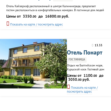
Отель Кайзерхоф расположенный в центре Калининграда, предлагает
гостям расположиться в комфортабельных номерах. В гостинице для людей
с ограниченными возможностями имеются 3 номера. Для отдыхающих
Цены от
3350.
до
16800.
руб.
00
00
работают SPA-салон, рестораны, бар, есть возможность заказа блюд в номер.
В отеле можно организовать деловую встречу, конференцию, семинар или
Показать на карте / посмотреть адрес
другое мероприятие. Для этого есть несколько...
13.33
Отель Понарт
ГОСТИНИЦА
Отдых на Балтийском море,
Куршской косе. Гостевой дом
"Понарт" находится на
Цены от
1100.
до
00
территории национального
3050.
руб.
00
парка "Куршская коса" в
посёлке Лесной, неподалеку
Показать на карте /
от соснового бора. Растояние
посмотреть адрес
до моря 200 метров. Отель
специализируется на
организации семейного
отдыха и с удовольствием
разместит у себя