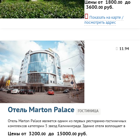
Цены от
1800.
до
00
моря. Гостям предлагаются
3600.
руб.
00
комфортабельные номера
различных категорий с
Показать на карте /
удобствами, SPA-студия,
посмотреть адрес
ресторан, услуги прачечной и
2 конференц-зала. В отеле
есть медицинский блок, где
можно получить
физиотерапевтическое
11.94
лечение по различным
группам заболеваний.
Отель Marton Palace
ГОСТИНИЦА
Отель Marton Palace является одним из первых ресторанно-гостиничных
комплексов категории 5 звезд Калининграда. Здание отеля воплощает в
себе роскошь, уют, гостеприимство. На восьми этажах комплекса находятся:
Цены от
3200.
до
15000.
руб.
00
00
номера; ресторан, который предлагает своим гостям отведать как