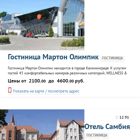
Гостиница Мартон Олимпик
ГОСТИНИЦА
Гостиница Мартон Олимпик находится в городе Калининграде. К услугам
гостей 45 комфортабельных номеров различных категорий, WELLNESS &
SPA центр, аквапарк, боулинг, бильярд, дартс-клуб, а так же ресторан, паб,
Цены от
2100.
до
4600.
руб.
00
00
коктейль-бар и клуб.
Показать на карте / посмотреть адрес
12.91
Отель Самбия
ГОСТИНИЦА