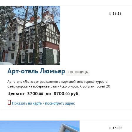
постояльцев с детьми. К
услугам гостей детская
площадка, библиотека,
13.15
настольный...
Арт-отель Люмьер
ГОСТИНИЦА
Арт-отель «Люмьер» расположен в парковой зоне города-курорта
Светлогорска на побережье Балтийского моря. К услугам гостей 20
оригинальных комфортабельных номеров с удобствами, арт-кафе,
Цены от
3700.
до
8700.
руб.
00
00
конференц-зал, организация экскурсий, услуги прачечной и отличный
релакс-комплекс. Возможен трансферт от аэропорта и вокзала.
Показать на карте / посмотреть адрес
13.09