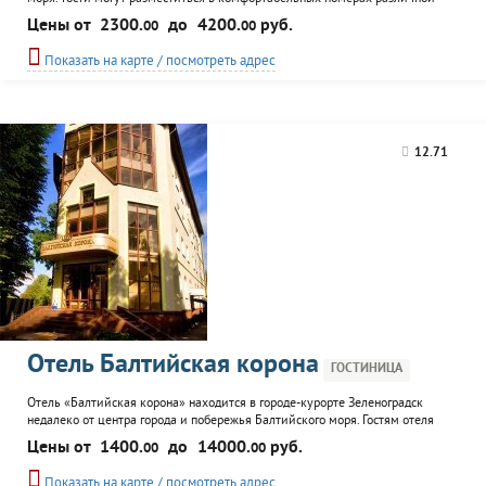
категории. К услугам гостей работает ресторан локальной кухни, где можно
Цены от
2300.
до
4200.
руб.
00
00
попробовать блюда из местных продуктов и улова. Гостям предоставляется
завтрак "Шведский стол". На территории отеля находятся бассейн,
Показать на карте / посмотреть адрес
коктейль-бар...
12.71
Отель Балтийская корона
ГОСТИНИЦА
Отель «Балтийская корона» находится в городе-курорте Зеленоградск
недалеко от центра города и побережья Балтийского моря. Гостям отеля
предлагаются 29 номеров со всеми удобствами, ресторан, бар, сауна,
Цены от
1400.
до
14000.
руб.
00
00
беседка для приготовления барбекю с камином, организация экскурсий в
Калининград, детская игровая комната и просторная парковка. Есть
Показать на карте / посмотреть адрес