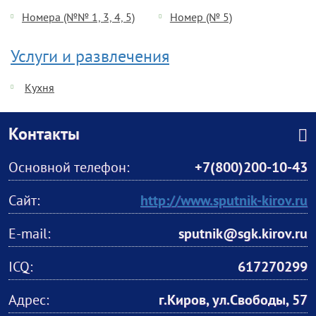
Номера (№№ 1, 3, 4, 5)
Номер (№ 5)
Услуги и развлечения
Кухня
Контакты
Основной телефон:
+7(800)200-10-43
Сайт:
http://www.sputnik-kirov.ru
E-mail:
sputnik@sgk.kirov.ru
ICQ:
617270299
Адрес:
г.Киров, ул.Свободы, 57