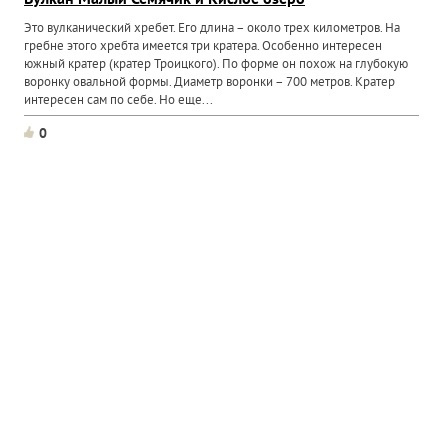
Вулкан Малый Семячик и Кислое озеро
Это вулканический хребет. Его длина – около трех километров. На
гребне этого хребта имеется три кратера. Особенно интересен
южный кратер (кратер Троицкого). По форме он похож на глубокую
воронку овальной формы. Диаметр воронки – 700 метров. Кратер
интересен сам по себе. Но еще...
0