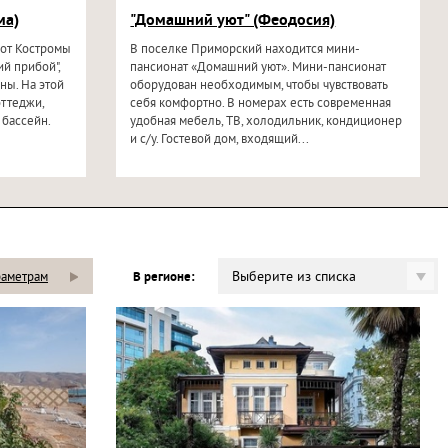
ма)
"Домашний уют" (Феодосия)
 от Костромы
В поселке Приморский находится мини-
й прибой",
пансионат «Домашний уют». Мини-пансионат
ны. На этой
оборудован необходимым, чтобы чувствовать
оттеджи,
себя комфортно. В номерах есть современная
 бассейн.
удобная мебель, ТВ, холодильник, кондиционер
и с/у. Гостевой дом, входящий...
Выберите из списка
раметрам
В регионе: