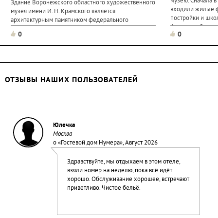
музею. Сначала в
Здание Воронежского областного художественного
входили жилые 
музея имени И. Н. Крамского является
постройки и шко
архитектурным памятником федерального
флигелем было д
значения. Это бывший дворец в стиле барокко,
0
0
пристроем, котор
построенный в 1777-1779 гг. по проекту
архитектора воронежской губернии Н. Н. Иевского
для самого губернатора И.А.Потапова...
ОТЗЫВЫ НАШИХ ПОЛЬЗОВАТЕЛЕЙ
Юлечка
Москва
о «
Гостевой дом Нумера
», Август 2026
Здравствуйте, мы отдыхаем в этом отеле,
взяли номер на неделю, пока всё идёт
хорошо. Обслуживание хорошее, встречают
приветливо. Чистое бельё.