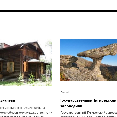
Алтай
Сукачева
Государственный Тигирекский
заповедник
ая усадьба В.П. Сукачева была
кому областному художественному
Государственный Тигирекский запове