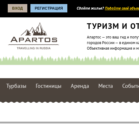
ВХОД
РЕГИСТРАЦИЯ
Сдаёте жилье?
Подайте своё объяв
ТУРИЗМ И О
Апартос — это ваш гид и попу
городов России — в едином к
Объективная информация и 
Турбазы
Гостиницы
Аренда
Места
Событ