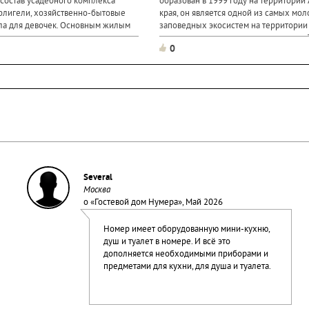
 состав усадебного комплекса
образован в 1999 году на территории
флигели, хозяйственно-бытовые
края, он является одной из самых мо
ла для девочек. Основным жилым
заповедных экосистем на территории 
вухэтажное здание с каменным
территории заповедника встречается 
0
ый...
исчезающих видов сосудистых растен
лишайников и 2 вида грибов...
Several
Москва
о «
Гостевой дом Нумера
», Май 2026
Номер имеет оборудованную мини-кухню,
душ и туалет в номере. И всё это
дополняется необходимыми приборами и
предметами для кухни, для душа и туалета.