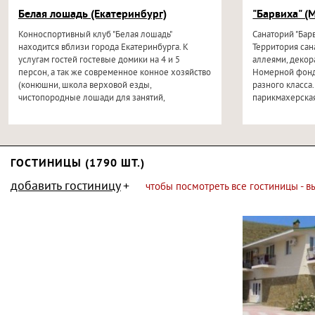
Белая лошадь (Екатеринбург)
"Барвиха" (
Конноспортивный клуб "Белая лошадь"
Санаторий "Бар
находится вблизи города Екатеринбурга. К
Территория сан
услугам гостей гостевые домики на 4 и 5
аллеями, декор
персон, а так же современное конное хозяйство
Номерной фонд
(конюшни, школа верховой езды,
разного класса.
чистопородные лошади для занятий,
парикмахерская
профессиональные...
бильярд...
ГОСТИНИЦЫ (1790 ШТ.)
добавить гостиницу
чтобы посмотреть все гостиницы - 