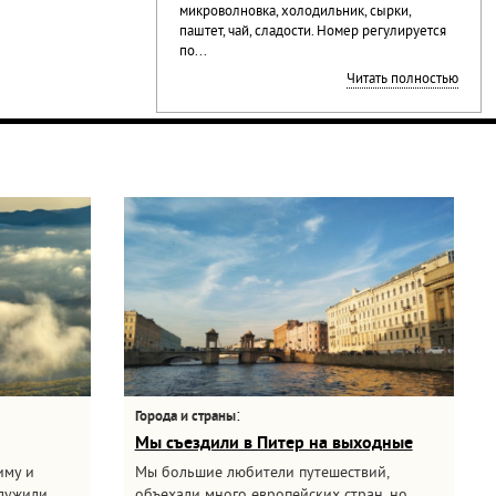
микроволновка, холодильник, сырки,
паштет, чай, сладости. Номер регулируется
по...
Читать полностью
:
Города и страны
Мы съездили в Питер на выходные
иму и
Мы большие любители путешествий,
служили
объехали много европейских стран, но