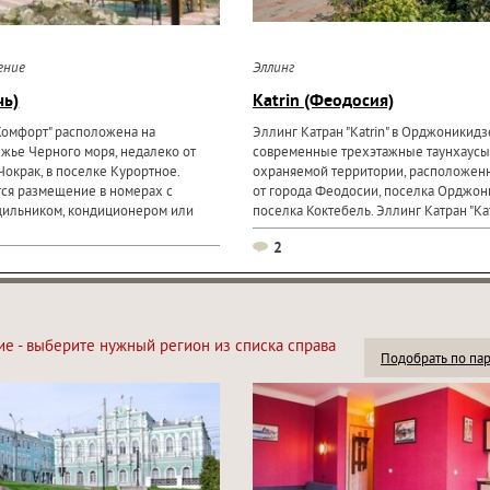
ение
Эллинг
чь)
Katrin (Феодосия)
"Комфорт" расположена на
Эллинг Катран "Katrin" в Орджоникидзе
ье Черного моря, недалеко от
современные трехэтажные таунхаусы
Чокрак, в поселке Курортное.
охраняемой территории, расположен
тся размещение в номерах с
от города Феодосии, поселка Орджон
дильником, кондиционером или
поселка Коктебель. Эллинг Катран "Kat
находится...
2
ие - выберите нужный регион из списка справа
Подобрать по па