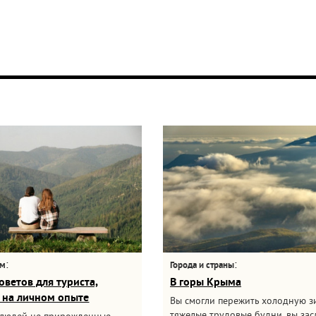
:
:
ам
Города и страны
оветов для туриста,
В горы Крыма
 на личном опыте
Вы смогли пережить холодную з
тяжелые трудовые будни, вы за