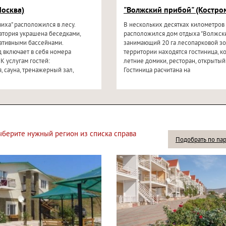
Москва)
"Волжский прибой" (Костро
виха" расположился в лесу.
В нескольких десятках километров
атория украшена беседками,
расположился дом отдыха "Волжски
ативными бассейнами.
занимающий 20 га лесопарковой зо
 включает в себя номера
территории находятся гостиница, к
 К услугам гостей:
летние домики, ресторан, открытый
, сауна, тренажерный зал,
Гостиница расчитана на
выберите нужный регион из списка справа
Подобрать по па