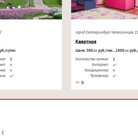
52
город Екатеринбург Челюскинцев 
Квартира
уб./сутки
Цена: 300.
руб./час...1800.
руб.
00
00
нат
2
Количество комнат
1
нет
Интернет
нер
Кондиционер
зор
Телевизор
0
:(