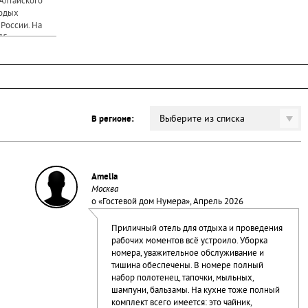
 Алтайского
лодых
России. На
35 редких и
ий, 12 видов
Выберите из списка
В регионе:
Amelia
Москва
о «
Гостевой дом Нумера
», Апрель 2026
Приличный отель для отдыха и проведения
рабочих моментов всё устроило. Уборка
номера, уважительное обслуживание и
тишина обеспечены. В номере полный
набор полотенец, тапочки, мыльных,
шампуни, бальзамы. На кухне тоже полный
комплект всего имеется: это чайник,