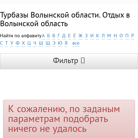
Турбазы Волынской области. Отдых в
Волынской область
Найти по алфавиту
А
Б
В
Г
Д
Е
Ё
Ж
З
И
К
Л
М
Н
О
П
Р
С
Т
У
Ф
Х
Ц
Ч
Ш
Щ
Э
Ю
Я
все
Фильтр
К сожалению, по заданым
параметрам подобрать
ничего не удалось