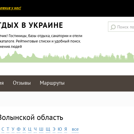
ление у нас!
ТДЫХ В УКРАИНЕ
тчик! Гостиницы, базы отдыха, санатории и отели
каталоге. Рейтинговые списки и удобный поиск.
мнения людей
ия
Отзывы
Маршруты
Волынской область
С
Т
У
Ф
Х
Ц
Ч
Ш
Щ
Э
Ю
Я
все