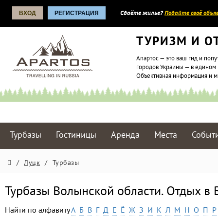
ВХОД
РЕГИСТРАЦИЯ
Сдаёте жилье?
Подайте своё объяв
ТУРИЗМ И О
Апартос — это ваш гид и попу
городов Украины — в едином 
Объективная информация и 
Турбазы
Гостиницы
Аренда
Места
Событ
/
Луцк
/
Турбазы
Турбазы Волынской области. Отдых в 
Найти по алфавиту
А
Б
В
Г
Д
Е
Ё
Ж
З
И
К
Л
М
Н
О
П
Р