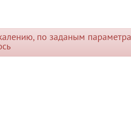
жалению, по заданым параметра
ось