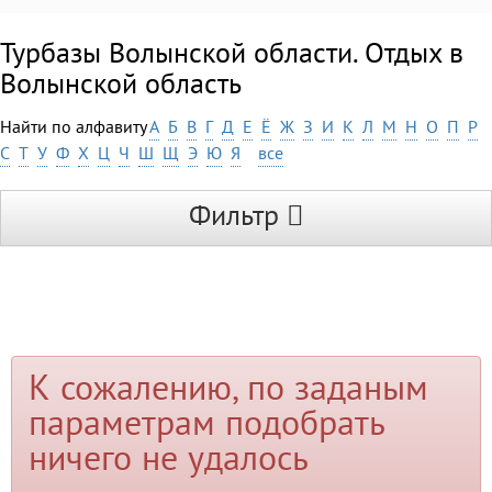
Турбазы Волынской области. Отдых в
Волынской область
Найти по алфавиту
А
Б
В
Г
Д
Е
Ё
Ж
З
И
К
Л
М
Н
О
П
Р
С
Т
У
Ф
Х
Ц
Ч
Ш
Щ
Э
Ю
Я
все
Фильтр
К сожалению, по заданым
параметрам подобрать
ничего не удалось