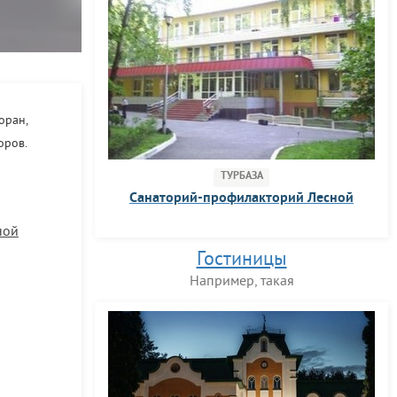
оран,
оров.
ТУРБАЗА
Санаторий-профилакторий Лесной
ной
Гостиницы
Например, такая