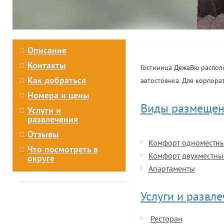
Описание
Контакты
Гостиница ДежаВю располо
Как добраться
автостоянка. Для корпора
Номера и цены
Виды размещен
Услуги и
развлечения
Отзывы
Комфорт одноместн
Что посмотреть в
Комфорт двухместны
округе
Апартаменты
Услуги и развл
Ресторан