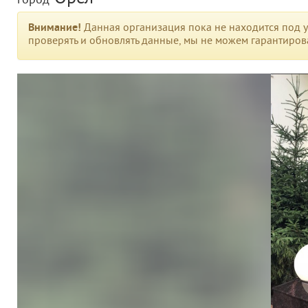
город
Внимание!
Данная организация пока не находится под у
проверять и обновлять данные, мы не можем гарантирова