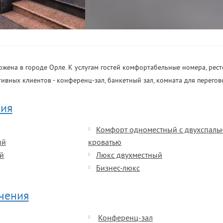
жена в городе Орле. К услугам гостей комфортабельные номера, рест
тивных клиентов - конференц-зал, банкетный зал, комната для перегов
ия
Комфорт одноместный с двухспаль
ый
кроватью
й
Люкс двухместный
Бизнес-люкс
ечения
Конференц-зал