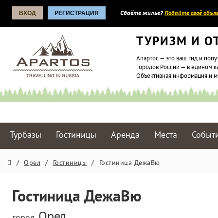
ВХОД
РЕГИСТРАЦИЯ
Сдаёте жилье?
Подайте своё объяв
ТУРИЗМ И О
Апартос — это ваш гид и попу
городов России — в едином к
Объективная информация и 
Турбазы
Гостиницы
Аренда
Места
Событ
/
Орел
/
Гостиницы
/
Гостиница ДежаВю
Гостиница ДежаВю
Орел