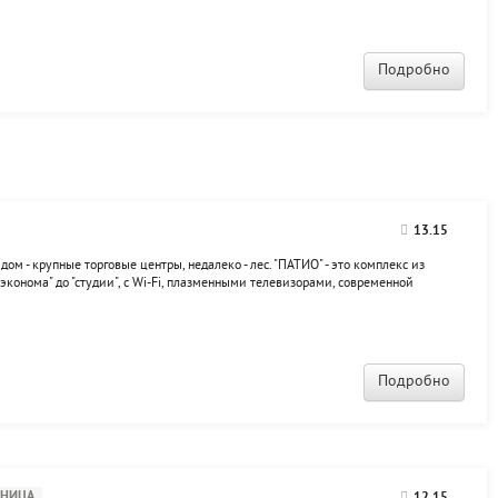
Подробно
13.15
дом - крупные торговые центры, недалеко - лес. "ПАТИО" - это комплекс из
эконома" до "студии", с Wi-Fi, плазменными телевизорами, современной
комплекс также входит конференц-зал, сауна с бассейном, каминный зал и...
Подробно
ИНИЦА