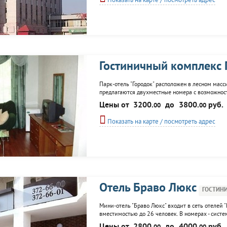
Показать на карте / посмотреть адрес
Гостиничный комплекс 
Парк-отель "Городок" расположен в лесном масси
предлагаются двухместные номера с возможностью
сейф и вместительный шкаф. На территории к
Цены от
3200.
до
3800.
руб.
00
00
залами, летние площадки и беседка...
Показать на карте / посмотреть адрес
Отель Браво Люкс
ГОСТИН
Мини-отель "Браво Люкс" входит в сеть отелей "Б
вместимостью до 26 человек. В номерах - сист
телефон, интернет, рабочий стол, в душевой - 