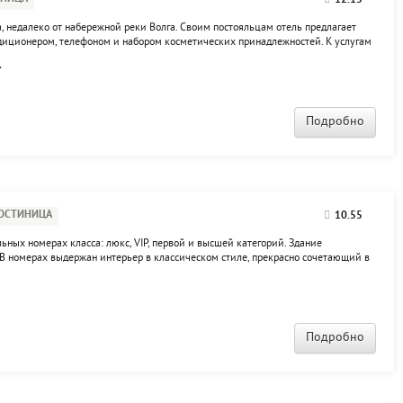
12.15
, недалеко от набережной реки Волга. Своим постояльцам отель предлагает
иционером, телефоном и набором косметических принадлежностей. К услугам
PA-центр.
.
Подробно
ОСТИНИЦА
10.55
льных номерах класса: люкс, VIP, первой и высшей категорий. Здание
 В номерах выдержан интерьер в классическом стиле, прекрасно сочетающий в
орта. Посетители гостиницы могут воспользоваться услугами: конференц-
Подробно