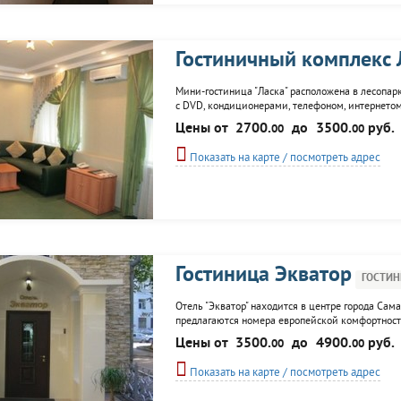
Гостиничный комплекс 
Мини-гостиница "Ласка" расположена в лесопар
с DVD, кондиционерами, телефоном, интернетом, 
инфраструктура которого включает ресторан, бар
Цены от
2700.
до
3500.
руб.
00
00
Показать на карте / посмотреть адрес
Гостиница Экватор
ГОСТИН
Отель "Экватор" находится в центре города Сам
предлагаются номера европейской комфортности
комнате номера, косметическими принадлежност
Цены от
3500.
до
4900.
руб.
00
00
Дополнительные услуги: телефоные переговоры,
Показать на карте / посмотреть адрес