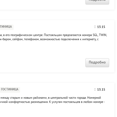
СТИНИЦА
13.15
а, в его географическом центре. Постояльцам предлагаются номера SGL, TWIN,
-баром, сейфом, телефоном, возможностью подключения к интернету, с
полнительные услуги: кафе, заказ билетов и такси, прачечная, камера
Подробно
ГОСТИНИЦА
13.15
, между старым и новым районами, в центральной части города. Номерной
личной комфортностью размещения. К услугам постояльцев в любом номере -
ктура гостиничного комплекса включает конференц-зал с современным