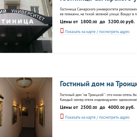
Гостиница Самарского университета расположен
ее пляжами, на тихой зеленой улице. Вокруг в 
архитектуры, достопримечательности города, 
Цены от
1800.
до
3200.
руб.
00
00
гостиница предлагает 42 комфортабельных ном
Показать на карте / посмотреть адрес
Гостиный дом на Троиц
Гостиный дом "на Троицкой" - это мини-отель б
Каждый номер отеля индивидуален: однокомнатн
"Греческий". Во всех номерах есть DVD, Wi-Fi, ж
Цены от
2500.
до
4000.
руб.
00
00
Показать на карте / посмотреть адрес