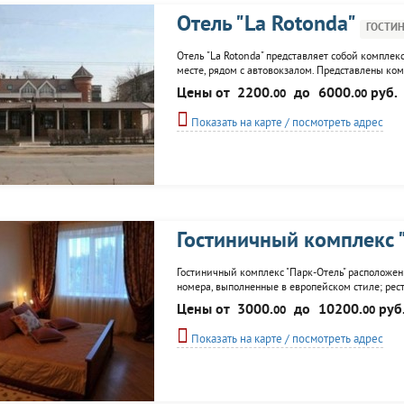
Отель "La Rotonda"
ГОСТИ
Отель "La Rotonda" представляет собой комплекс
месте, рядом с автовокзалом. Представлены ком
конференц-зал, пиццерия, кафе, бильярд, экск
Цены от
2200.
до
6000.
руб.
00
00
Показать на карте / посмотреть адрес
Гостиничный комплекс 
Гостиничный комплекс "Парк-Отель" расположен
номера, выполненные в европейском стиле; рест
Кроме этого имеется кемпинг "Парк". Гостиница
Цены от
3000.
до
10200.
руб
00
00
категории.
Показать на карте / посмотреть адрес