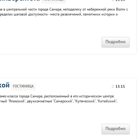
13.15
а в центральной части города Самара, неподалеку от набережной реки Волги с
пределах шаговой доступности - места развлечений, памятники истории и
административные здания и общественные учреждения. Для размещения гостей
ера,
Подробно
кой
ГОСТИНИЦА
13.15
изнес-класса города Самара, расположенный в его историческом центре.
ый "Японский", двухкомнатные "Самарский", "Купеческий", "Китайский",
/к телевизор, книги, телефон. Дополнительные услуги:...
Подробно