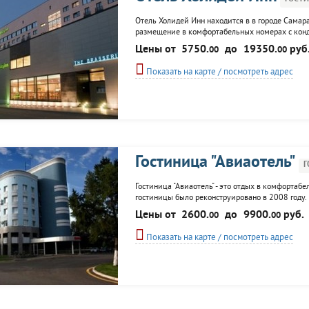
Отель Холидей Инн находится в в городе Самара
размещение в комфортабельных номерах с конд
посетителей отеля ресторан, конференц-залы, S
Цены от
5750.
до
19350.
руб
00
00
Показать на карте / посмотреть адрес
Гостиница "Авиаотель"
Г
Гостиница "Авиаотель" - это отдых в комфортабе
гостиницы было реконструировано в 2008 году.
себе функциональность и высокий уровнем комф
Цены от
2600.
до
9900.
руб.
00
00
зала, тренажерного зала, салона красоты...
Показать на карте / посмотреть адрес