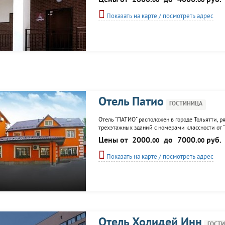
Цены от
2800.
до
4000.
руб.
00
00
гостей...
Показать на карте / посмотреть адрес
Отель Патио
ГОСТИНИЦА
Отель "ПАТИО" расположен в городе Тольятти, ря
трехэтажных зданий с номерами классности от "
мебелью, телефонами, сейфами, мини-барами; в 
Цены от
2000.
до
7000.
руб.
00
00
Показать на карте / посмотреть адрес
Отель Холидей Инн
ГОСТ