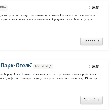
НИЦА
10.55
, в котором соседствуют гостиница и ресторан. Отель находится в удобном
фортабельные номера для проживания. К услугам гостей: бассейн, сауна,
урсионное сопровождение.
Подробно
"Парк-Отель"
ГОСТИНИЦА
10.55
 на берегу Волги. Своим гостям комплекс рад предложить комфортабельные
оран; кафе-бар; бильярд; сауна; конференц-зал и банкетный зал, SPA-центр.
 прелагает разместиться в одном из 45 представленных номеров разной
.
Подробно