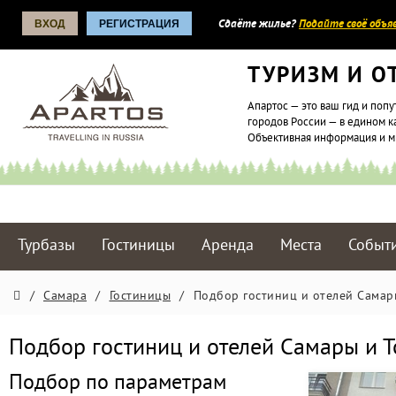
ВХОД
РЕГИСТРАЦИЯ
Сдаёте жилье?
Подайте своё объяв
ТУРИЗМ И О
Апартос — это ваш гид и попу
городов России — в едином к
Объективная информация и 
Турбазы
Гостиницы
Аренда
Места
Событ
/
Самара
/
Гостиницы
/
Подбор гостиниц и отелей Самар
Подбор гостиниц и отелей Самары и Т
Подбор по параметрам