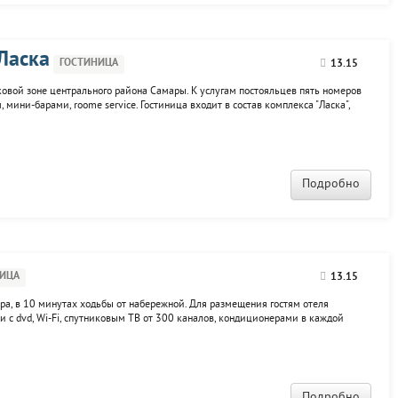
Ласка
ГОСТИНИЦА
13.15
ковой зоне центрального района Самары. К услугам постояльцев пять номеров
мини-барами, roome service. Гостиница входит в состав комплекса "Ласка",
, конференц-зал, бассейн, сауну и баню.
Подробно
ИЦА
13.15
ара, в 10 минутах ходьбы от набережной. Для размещения гостям отеля
 с dvd, Wi-Fi, спутниковым ТВ от 300 каналов, кондиционерами в каждой
ями, апартамент оснащен кухней. В кафе отеля возможен полупансион.
 факс...
Подробно