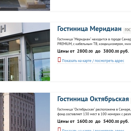
Гостиница Меридиан
ГО
Гостиница "Меридиан" находится в городе Самар
PREMIUM, с кабельным ТВ, кондиционером, мини
предметами первой необходимости и гигиены. До
Цены от
2800.
до
3800.
руб.
00
00
хранения, трансфер.
Показать на карте / посмотреть адрес
Гостиница Октябрьская
Гостиница "Октябрьская" расположена в Самаре
фонд составляет 130 мест в 100 номерах с раз
Wi-Fi, кабельное TV, roome service. Инфрастру
Цены от
1600.
до
5400.
руб.
00
00
оснащением, кафе, бар, бильярдную, салон...