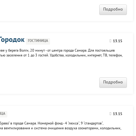
Подробно
Городок
ГОСТИНИЦА
13.15
ве у берега Волги, 20 минут - от центра города Самара. Для постояльцев
 заселения от 1 до 3 гостей. Удобства, холодильник, интернет, ТВ, телефон,
омплекса расположен ресторан с двумя многофункциональными банкетными
Подробно
ИЦА
13.15
раво" в городе Самара. Номерной фонд - 4 "люкса", 9 "стандартов",
ема вентилирования и система очищения воздуха озонаторами, холодильник,
фен и гигиенические принадлежности. Возможен почасовой съем. К услугам