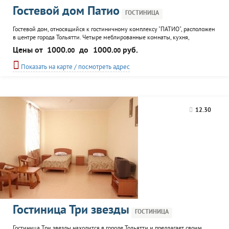
Гостевой дом Патио
ГОСТИНИЦА
Гостевой дом, относящийся к гостиничному комплексу "ПАТИО", расположен
в центре города Тольятти. Четыре меблированные комнаты, кухня,
трапезная на 10 человек, современная бытовая техника и удобства.
Цены от
1000.
до
1000.
руб.
00
00
Огороженная территория с садом, беседка с мангалом, банный домик,
парковка для двух машин. Возможно проживание с домашними
Показать на карте / посмотреть адрес
питомцами.
12.30
Гостиница Три звезды
ГОСТИНИЦА
Гостиница Три звезды находится в городе Тольятти и предлагает своим