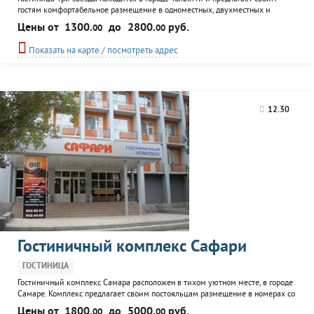
гостям комфортабельное размещение в одноместных, двухместных и
трехместных номерах и номерах типа люкс. В свободное время постояльцы
Цены от
1300.
до
2800.
руб.
00
00
гостиницы могут воспользоваться банным комплексом с бассейном, баром.
Возможен вызов такси.
Показать на карте / посмотреть адрес
12.30
Гостиничный комплекс Сафари
ГОСТИНИЦА
Гостиничный комплекс Самара расположен в тихом уютном месте, в городе
Самаре. Комплекс предлагает своим постояльцам размещение в номерах со
всеми удобствами - от простых эконом класса до стильных люксов. В
Цены от
1800.
до
5000.
руб.
00
00