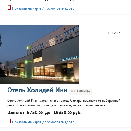
свободное время гости комплекса могут посетить ресторан или кафе, баню,
сауну, бильярд, спортзал.
Показать на карте / посмотреть адрес
12.15
Отель Холидей Инн
ГОСТИНИЦА
Отель Холидей Инн находится в в городе Самара, недалеко от набережной
реки Волга. Своим постояльцам отель предлагает размещение в
комфортабельных номерах с кондиционером, телефоном и набором
Цены от
5750.
до
19350.
руб.
00
00
косметических принадлежностей. К услугам посетителей отеля ресторан,
конференц-залы, SPA-центр.
Показать на карте / посмотреть адрес