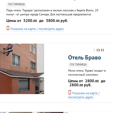
ГОСТИНИЦА
Парк-отель "Городок" расположен в лесном массиве у берега Волги, 20
минут - от центра города Самара. Для постояльцев предлагаются
двухместные номера с возможностью заселения от 1 до 3 гостей. Удобства,
Цены от
3200.
до
3800.
руб.
00
00
холодильник, интернет, ТВ, телефон, сейф и вместительный шкаф. На
территории комплекса расположен ресторан с двумя
Показать на карте / посмотреть адрес
многофункциональными банкетными залами, летние площадки и беседка...
13.15
Отель Браво
ГОСТИНИЦА
Мини-отель "Браво" входит в
гостиничный комплекс
"Браво", в городе Самаре.
Цены от
2800.
до
00
Номерной фонд - 5 номеров
2800.
руб.
00
"стандарт" европейского
уровня комфортности с
Показать на карте /
кабельным TV, Wi-Fi,
посмотреть адрес
рабочим столом,
двухспальной кроватью,
системами
кондиционирования и