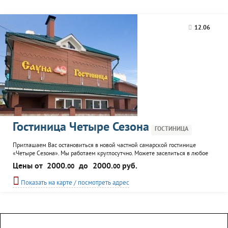
12.06
Гостиница Четыре Сезона
ГОСТИНИЦА
Приглашаем Вас остановиться в новой частной самарской гостинице
«Четыре Cезона». Мы работаем круглосутчно. Можете заселиться в любое
время суток, наши двери всегда открыты для Вас. Гостиница находиться в
Цены от
2000.
до
2000.
руб.
00
00
двухэтажном коттедже в географическом центре Самары. Благодоря
удобному расположению отсюда можно легко добраться в любую точку
Показать на карте / посмотреть адрес
города, что особенно важно в условиях плотного...