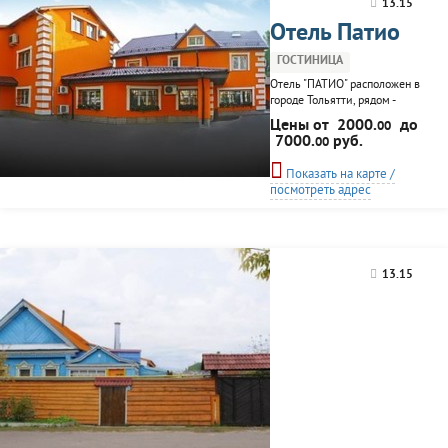
13.15
Отель Патио
ГОСТИНИЦА
Отель "ПАТИО" расположен в
городе Тольятти, рядом -
крупные торговые центры,
Цены от
2000.
до
00
недалеко - лес. "ПАТИО" - это
7000.
руб.
00
комплекс из трехэтажных
зданий с номерами
Показать на карте /
классности от "эконома" до
посмотреть адрес
"студии", с Wi-Fi,
плазменными телевизорами,
современной мебелью,
телефонами, сейфами, мини-
барами; в комплекс также
13.15
входит конференц-зал, сауна
с бассейном, каминный зал
и...