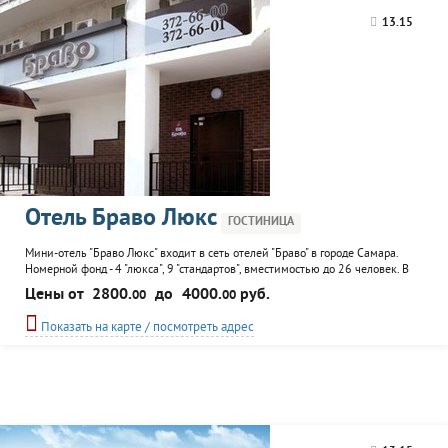
озонирования воздуха,
13.15
холодильником,
современной душевой с
феном и косметикой. К
услугам гостей небольшое
кафе, где можно...
Отель Браво Люкс
ГОСТИНИЦА
Мини-отель "Браво Люкс" входит в сеть отелей "Браво" в городе Самара.
Номерной фонд - 4 "люкса", 9 "стандартов", вместимостью до 26 человек. В
номерах - система вентилирования и система очищения воздуха
Цены от
2800.
до
4000.
руб.
00
00
озонаторами, холодильник, телефон, интернет, рабочий стол, в душевой -
фен и гигиенические принадлежности. Возможен почасовой съем. К услугам
Показать на карте / посмотреть адрес
гостей...