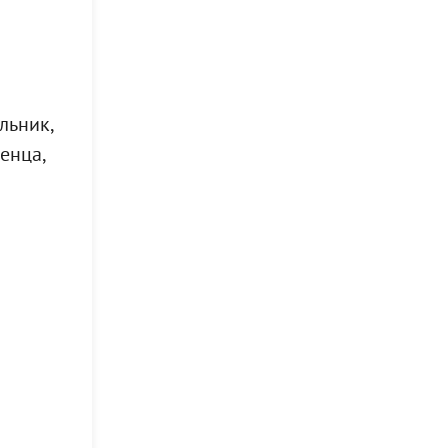
льник,
енца,