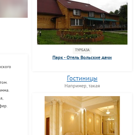
ТУРБАЗА
Парк - Отель Вольские дачи
нского
Гостиницы
том.
Например, такая
амма.
а,
фер.