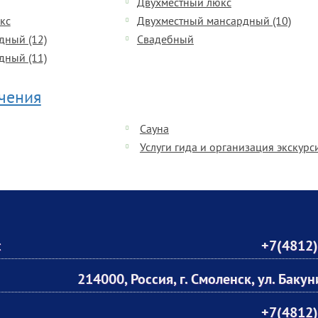
Двухместный люкс
кс
Двухместный мансардный (10)
дный (12)
Свадебный
дный (11)
ечения
Сауна
Услуги гида и организация экскурс
:
+7(4812)
214000, Россия, г. Смоленск, ул. Бакун
+7(4812)