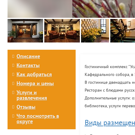
Описание
Контакты
Гостиничный комплекс "Ус
Как добраться
Кафедрального собора, в 
В гостинице двенадцать н
Номера и цены
Ресторан с блюдами русск
Услуги и
развлечения
Дополнительные услуги: о
библиотека, услуги перево
Отзывы
Что посмотреть в
округе
Виды размещен