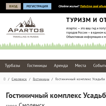
ВХОД
РЕГИСТРАЦИЯ
Сдаёте жилье?
Подайте своё объяв
ТУРИЗМ И О
Апартос — это ваш гид и попу
городов России — в едином к
Объективная информация и 
Турбазы
Гостиницы
Аренда
Места
Событ
/
Смоленск
/
Гостиницы
/
Гостиничный комплекс Усадьба
Гостиничный комплекс Усадь
Смоленск