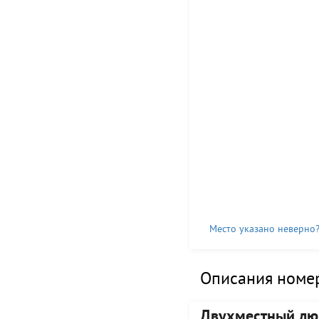
Место указано неверно
Описания номер
Двухместный лю