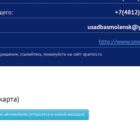
щего:
+7(4812)
usadbasmolensk@y
http://www.smo
ращении, ссылайтесь, пожалуйста на сайт apartos.ru
карта)
 автомобиля (откроется в новой вкладке)