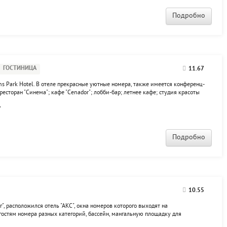
Подробно
ГОСТИНИЦА
11.67
s Park Hotel. В отеле прекрасные уютные номера, также имеется конференц-
есторан "Синема"; кафе "Cenador"; лобби-бар; летнее кафе; студия красоты
ный зал; финская сауна; русская парная; бассейн.
.
Подробно
10.55
г", расположился отель "АКС", окна номеров которого выходят на
гостям номера разных категорий, бассейн, мангальную площадку для