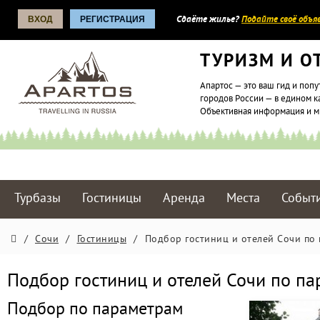
ВХОД
РЕГИСТРАЦИЯ
Сдаёте жилье?
Подайте своё объяв
ТУРИЗМ И О
Апартос — это ваш гид и попу
городов России — в едином к
Объективная информация и 
Турбазы
Гостиницы
Аренда
Места
Событ
/
Сочи
/
Гостиницы
/
Подбор гостиниц и отелей Сочи по
Подбор гостиниц и отелей Сочи по п
Подбор по параметрам