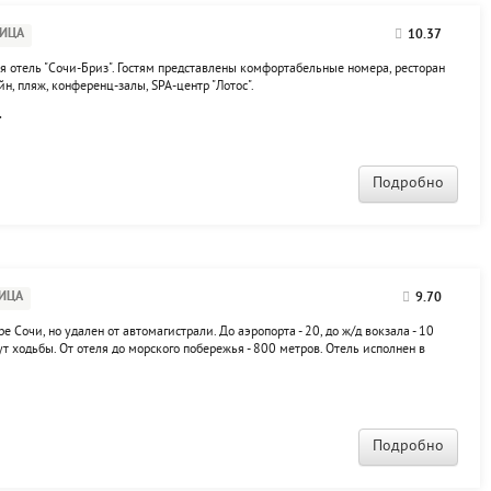
ИЦА
10.37
я отель "Сочи-Бриз". Гостям представлены комфортабельные номера, ресторан
ейн, пляж, конференц-залы, SPA-центр "Лотос".
.
Подробно
ИЦА
9.70
 Сочи, но удален от автомагистрали. До аэропорта - 20, до ж/д вокзала - 10
ут ходьбы. От отеля до морского побережья - 800 метров. Отель исполнен в
ваны современные тенденции, архитектурный ансамбль отеля и интерьер
Подробно