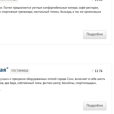
13.06
чи. Гостям предлагаются уютные комфортабельные номера, кафе-ресторан,
, спортивные тренажеры, настольный теннис, бильярд, а так же организация
Подробно
ая"
ГОСТИНИЦА
12.76
лучших и прекрасно оборудованных отелей города Сочи, включает в себя шесть
нов, два бара, собственный пляж, фитнес-центр, бассейны, спортплощадки,
нцертный зал. Возможна организация экскурсионного сопровождения,
.
Подробно