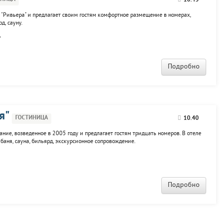
10.43
а "Ривьера" и предлагает своим гостям комфортное размещение в номерах,
д, сауну.
.
Подробно
я"
ГОСТИНИЦА
10.40
ание, возведенное в 2005 году и предлагает гостям тридцать номеров. В отеле
 баня, сауна, бильярд, экскурсионное сопровождение.
Подробно