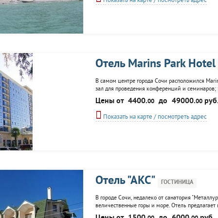
Показать на карте / посмотреть адрес
Отель Marins Park Hotel
В самом центре города Сочи расположился Marin
зал для проведения конференций и семинаров; р
"AF-Studio"; ювелирный салон "Камея"; тренажер
Цены от
4400.
до
49000.
руб
00
00
Показать на карте / посмотреть адрес
Отель "АКС"
ГОСТИНИЦА
В городе Сочи, недалеко от санатория "Металлур
величественные горы и море. Отель предлагает 
приготовления шашлыка.