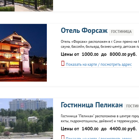
Отель Форсаж
ГОСТИНИЦА
Отель «Форсаж» расположен в г. Сочи прямо на 
сауна, бассейн, бильярд, бизнес-центр, детская
Цены от
1000.
до
8000.
руб.
00
00
Показать на карте / посмотреть адрес
Гостиница Пеликан
ГОСТИ
Гостиница "Пеликан" расположена в центре горо
яхты, гидромотоциклы, дайвинг) и терренкуром,
метров, гостям гостиницы предоставляется пропу
Цены от
1400.
до
4400.
руб.
00
00
площадка, душ, аэрарии...