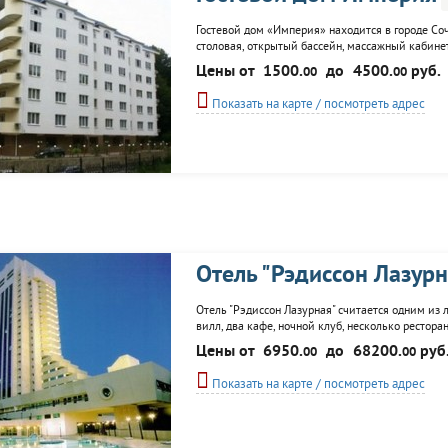
Гостевой дом «Империя» находится в городе Со
столовая, открытый бассейн, массажный кабинет
лечения в ближайших санаториях и экскурсий.
Цены от
1500.
до
4500.
руб.
00
00
Показать на карте / посмотреть адрес
Отель "Рэдиссон Лазурн
Отель "Рэдиссон Лазурная" считается одним из 
вилл, два кафе, ночной клуб, несколько рестора
теннисные корты, боулинг, бани, сауны, киноко
Цены от
6950.
до
68200.
руб
00
00
трансфера. Есть автостоянка, химчистка.
Показать на карте / посмотреть адрес