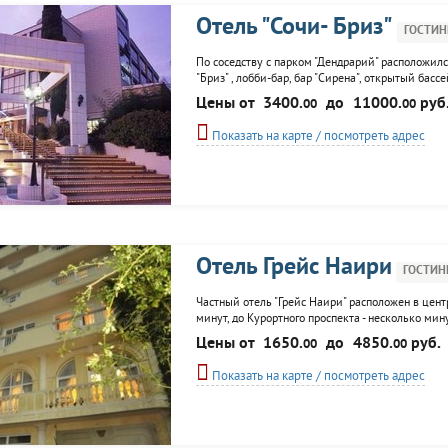
Отель "Сочи- Бриз"
ГОСТИН
По соседству с парком "Дендрарий" расположилс
"Бриз" , лобби-бар, бар "Сирена", открытый басс
Цены от
3400.
до
11000.
руб
00
00
Показать на карте / посмотреть адрес
Отель Грейс Наири
ГОСТИН
Частный отель "Грейс Наири" расположен в центре
минут, до Курортного проспекта - несколько мин
классическом стиле и, в то же время, реализо
Цены от
1650.
до
4850.
руб.
00
00
демонстрируют интересное сочетание
Показать на карте / посмотреть адрес