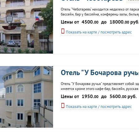
Отель "Чеботаревъ" находится недалеко от парк
бассейн, бар у бассейна, конференц-залы, бильяр
Цены от
4500.
до
18000.
руб
00
00
Показать на карте / посмотреть адрес
Отель "У Бочарова ручь
Отель "У Бочарова ручья" представляет собой зд
имеется кроме этого кафе-бар, бассейн, русская
Цены от
1950.
до
5600.
руб.
00
00
Показать на карте / посмотреть адрес