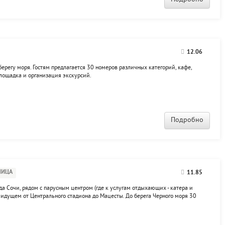
12.06
берегу моря. Гостям предлагается 30 номеров различных категорий, кафе,
 площадка и организация экскурсий.
Подробно
НИЦА
11.85
да Сочи, рядом с парусным центром (где к услугам отдыхающих - катера и
 идущем от Центрального стадиона до Мацесты. До берега Черного моря 30
ск на пляж Swissôtel Сочи Камелия 5*, на пляже - кафе, бар, волейбольная