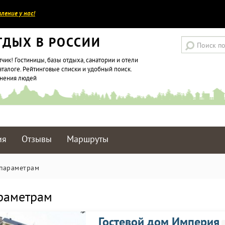
ление у нас!
ТДЫХ В РОССИИ
тчик! Гостиницы, базы отдыха, санатории и отели
аталоге. Рейтинговые списки и удобный поиск.
мнения людей
ия
Отзывы
Маршруты
 параметрам
араметрам
Гостевой дом Империя