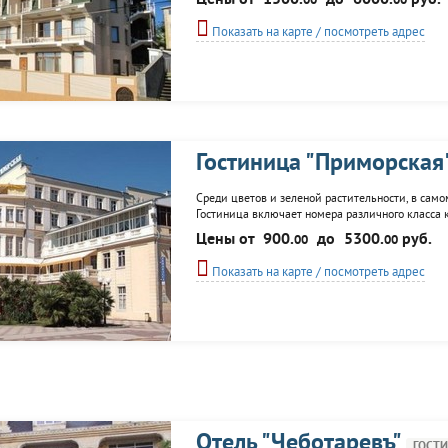
Цены от
1500.
до
6000.
руб.
00
00
Показать на карте / посмотреть адрес
Гостиница "Приморская
Среди цветов и зеленой растительности, в само
Гостиница включает номера различного класса 
"Penalty Bar"; массажный кабинет, конференц-за
Цены от
900.
до
5300.
руб.
00
00
Показать на карте / посмотреть адрес
Отель "Чеботаревъ"
ГОСТ