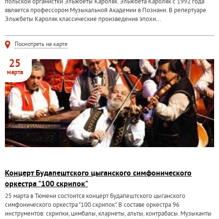
польской органистки Эльжбеты Кароляк. Эльжбета Кaроляк с 1992 года
является прoфессором Музыкальной Академии в Познани. В репертуаре
Эльжбеты Кароляк классические произведения эпохи...
Посмотреть на карте
25
марта
Концерт Будапештского цыганского симфонического
оркестра "100 скрипок"
25 марта в Тюмени состоится концерт Будапештского цыганского
симфонического оркестра "100 скрипок". В составе оркестра 96
инструментов: скрипки, цимбалы, кларнеты, альты, контрабасы. Музыканты