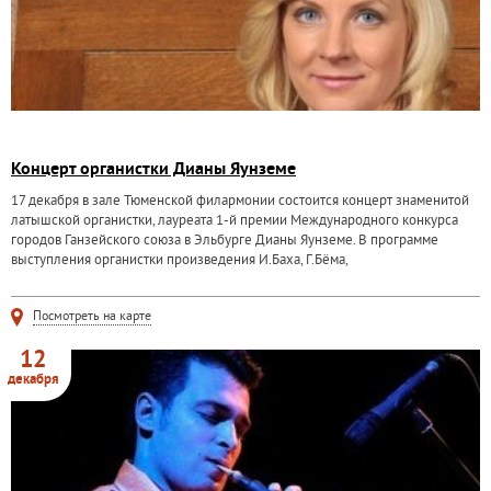
Концерт органистки Дианы Яунземе
17 декабря в зале Тюменской филармонии состоится концерт знаменитой
латышской органистки, лауреата 1-й премии Международного конкурса
городов Ганзейского союза в Эльбурге Дианы Яунземе. В программе
выступления органистки произведения И.Баха, Г.Бёма,
Посмотреть на карте
12
декабря