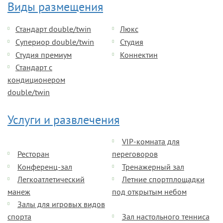
Виды размещения
Стандарт double/twin
Люкс
Супериор double/twin
Студия
Студия премиум
Коннектин
Стандарт с
кондиционером
double/twin
Услуги и развлечения
VIP-комната для
Ресторан
переговоров
Конференц-зал
Тренажерный зал
Легкоатлетический
Летние спортплощадки
манеж
под открытым небом
Залы для игровых видов
спорта
Зал настольного тенниса