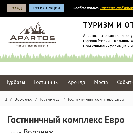
ВХОД
РЕГИСТРАЦИЯ
Сдаёте жилье?
Подайте своё объяв
ТУРИЗМ И О
Апартос — это ваш гид и попу
городов России — в едином к
Объективная информация и 
Турбазы
Гостиницы
Аренда
Места
Событ
/
Воронеж
/
Гостиницы
/
Гостиничный комплекс Евро
Гостиничный комплекс Евро
Воронеж