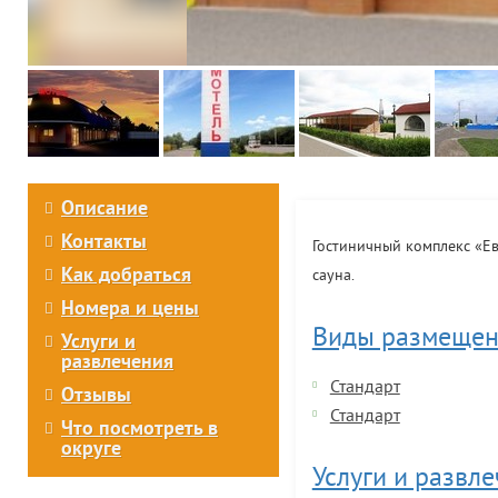
Описание
Контакты
Гостиничный комплекс «Ев
Как добраться
сауна.
Номера и цены
Виды размещен
Услуги и
развлечения
Стандарт
Отзывы
Стандарт
Что посмотреть в
округе
Услуги и развл