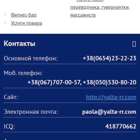
переводчика, гувернантки,
Фитнес-бар
массажиста
Услуги повара
Контакты
Основной телефон:
+38(0654)23-22-23
Моб. телефон:
+38(067)707-00-57, +38(050)530-80-20
Сайт:
http://yalta-rr.com
Электронная почта:
paola@yalta-rr.com
ICQ:
418770662