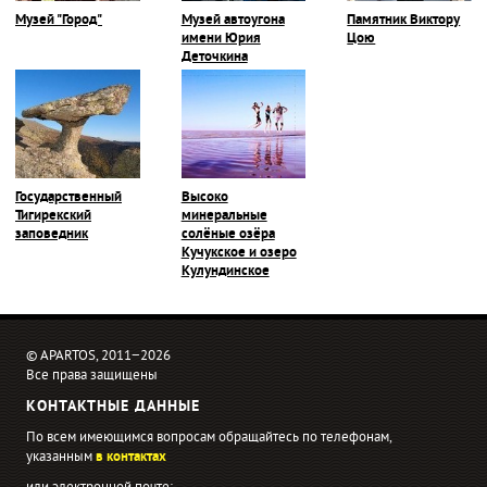
Музей "Город"
Музей автоугона
Памятник Виктору
имени Юрия
Цою
Деточкина
Государственный
Высоко
Тигирекский
минеральные
заповедник
солёные озёра
Кучукское и озеро
Кулундинское
© APARTOS, 2011−2026
Все права защищены
КОНТАКТНЫЕ ДАННЫЕ
По всем имеющимся вопросам обращайтесь по телефонам,
указанным
в контактах