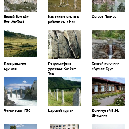
Белый Бом (Ак-
Каменные стелы в
Остров Патмос
Бом, Ак-Таш)
районе села Иня
Пазырыкские
Петроглифы в
Святой источник
курганы
урочище Калбак-
«Аржан-Суу»
Таш
Чемальская ГЭС
Царский курган
Дом-музей В. М.
Шукшина