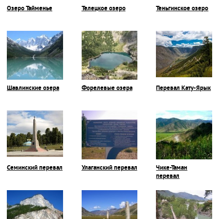
Озеро Тайменье
Телецкое озеро
Теньгинское озеро
Шавлинские озера
Форелевые озера
Перевал Кату-Ярык
Семинский перевал
Улаганский перевал
Чике-Таман
перевал