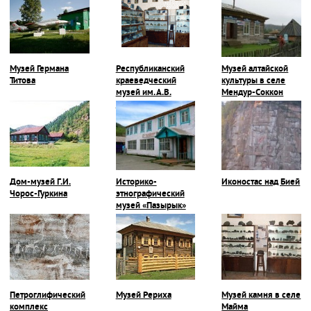
Музей Германа
Республиканский
Музей алтайской
Титова
краеведческий
культуры в селе
музей им. А.В.
Мендур-Соккон
Анохина
Дом-музей Г.И.
Историко-
Иконостас над Бией
Чорос-Гуркина
этнографический
музей «Пазырык»
Петроглифический
Музей Рериха
Музей камня в селе
комплекс
Майма