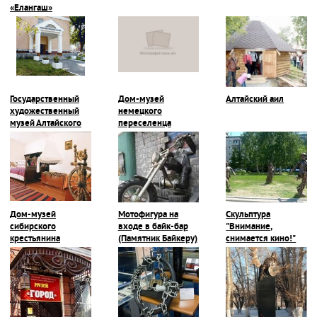
«Елангаш»
Государственный
Дом-музей
Алтайский аил
художественный
немецкого
музей Алтайского
переселенца
края, г. Барнаул
Дом-музей
Мотофигура на
Скульптура
сибирского
входе в байк-бар
"Внимание,
крестьянина
(Памятник Байкеру)
снимается кино!"