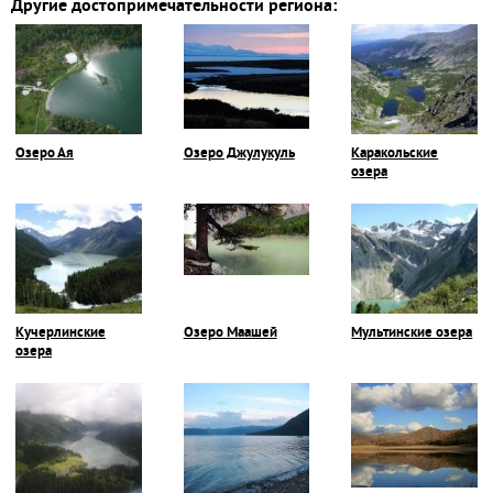
Другие достопримечательности региона:
Озеро Ая
Озеро Джулукуль
Каракольские
озера
Кучерлинские
Озеро Маашей
Мультинские озера
озера