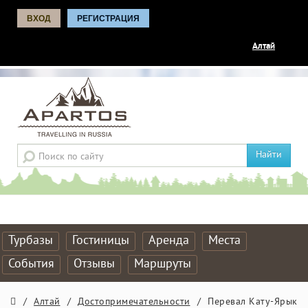
ВХОД
РЕГИСТРАЦИЯ
Алтай
Найти
Турбазы
Гостиницы
Аренда
Места
События
Отзывы
Маршруты
/
Алтай
/
Достопримечательности
/
Перевал Кату-Ярык