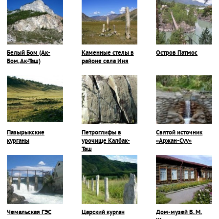
Белый Бом (Ак-
Каменные стелы в
Остров Патмос
Бом, Ак-Таш)
районе села Иня
Пазырыкские
Петроглифы в
Святой источник
курганы
урочище Калбак-
«Аржан-Суу»
Таш
Чемальская ГЭС
Царский курган
Дом-музей В. М.