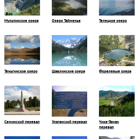
Мультинские озера
Озеро Тайменье
Телецкое озеро
Теньгинское озеро
Шавлинские озера
Форелевые озера
Семинский перевал
Улаганский перевал
Чике-Таман
перевал