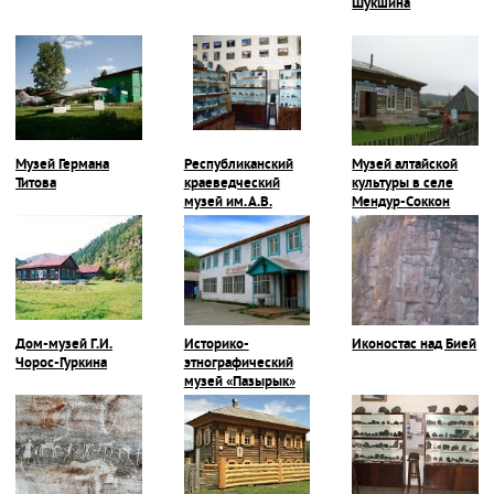
Шукшина
Музей Германа
Республиканский
Музей алтайской
Титова
краеведческий
культуры в селе
музей им. А.В.
Мендур-Соккон
Анохина
Дом-музей Г.И.
Историко-
Иконостас над Бией
Чорос-Гуркина
этнографический
музей «Пазырык»