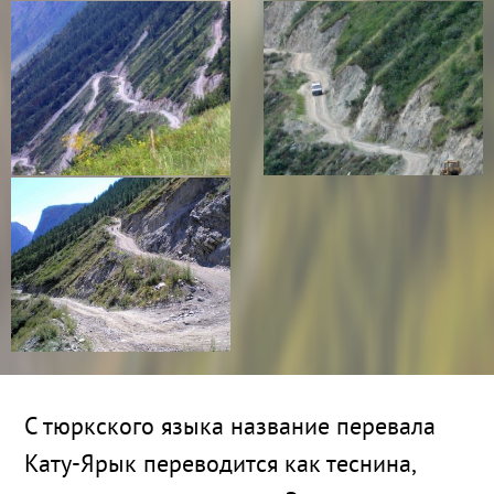
С тюркского языка название перевала
Кату-Ярык переводится как теснина,