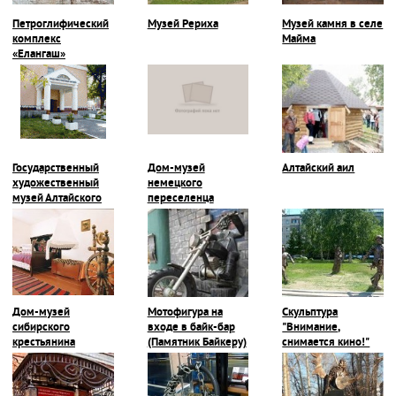
Петроглифический
Музей Рериха
Музей камня в селе
комплекс
Майма
«Елангаш»
Государственный
Дом-музей
Алтайский аил
художественный
немецкого
музей Алтайского
переселенца
края, г. Барнаул
Дом-музей
Мотофигура на
Скульптура
сибирского
входе в байк-бар
"Внимание,
крестьянина
(Памятник Байкеру)
снимается кино!"