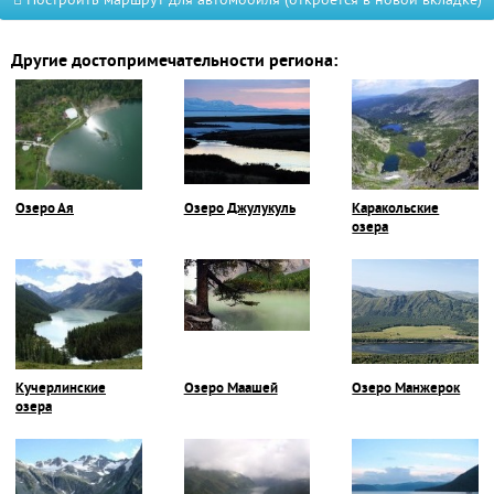
Построить маршрут для автомобиля (откроется в новой вкладке)
Другие достопримечательности региона:
Озеро Ая
Озеро Джулукуль
Каракольские
озера
Кучерлинские
Озеро Маашей
Озеро Манжерок
озера