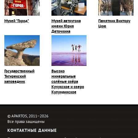
Музей "Город"
Музей автоугона
Памятник Виктору
имени Юрия
Цою
Деточкина
Государственный
Высоко
Тигирекский
минеральные
заповедник
солёные озёра
Кучукское и озеро
Кулундинское
© APARTOS, 2011−2026
Все права защищены
КОНТАКТНЫЕ ДАННЫЕ