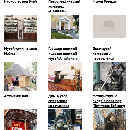
Иконостас над Бией
Петроглифический
Музей Рериха
комплекс
«Елангаш»
Музей камня в селе
Государственный
Дом-музей
Майма
художественный
немецкого
музей Алтайского
переселенца
края, г. Барнаул
Алтайский аил
Дом-музей
Мотофигура на
сибирского
входе в байк-бар
крестьянина
(Памятник Байкеру)