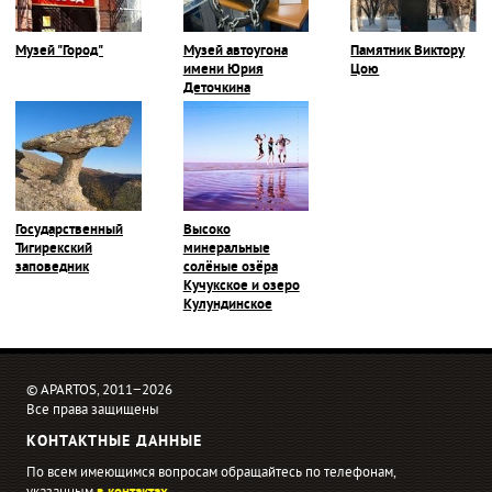
Музей "Город"
Музей автоугона
Памятник Виктору
имени Юрия
Цою
Деточкина
Государственный
Высоко
Тигирекский
минеральные
заповедник
солёные озёра
Кучукское и озеро
Кулундинское
© APARTOS, 2011−2026
Все права защищены
КОНТАКТНЫЕ ДАННЫЕ
По всем имеющимся вопросам обращайтесь по телефонам,