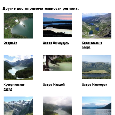
Другие достопримечательности региона:
Озеро Ая
Озеро Джулукуль
Каракольские
озера
Кучерлинские
Озеро Маашей
Озеро Манжерок
озера