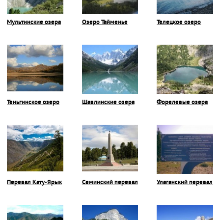
Мультинские озера
Озеро Тайменье
Телецкое озеро
Теньгинское озеро
Шавлинские озера
Форелевые озера
Перевал Кату-Ярык
Семинский перевал
Улаганский перевал