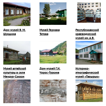
Дом-музей В. М.
Музей Германа
Республиканский
Шукшина
Титова
краеведческий
музей им. А.В.
Анохина
Музей алтайской
Дом-музей Г.И.
Историко-
культуры в селе
Чорос-Гуркина
этнографический
Мендур-Соккон
музей «Пазырык»