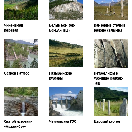
Чике-Таман
Белый Бом (Ак-
Каменные стелы в
перевал
Бом, Ак-Таш)
районе села Иня
Остров Патмос
Пазырыкские
Петроглифы в
курганы
урочище Калбак-
Таш
Святой источник
Чемальская ГЭС
Царский курган
«Аржан-Суу»