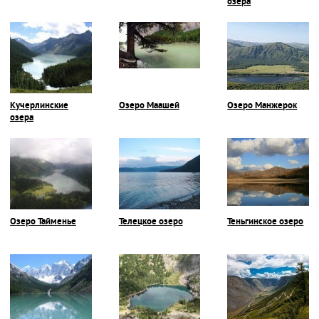
озера
Кучерлинские
Озеро Маашей
Озеро Манжерок
озера
Озеро Тайменье
Телецкое озеро
Теньгинское озеро