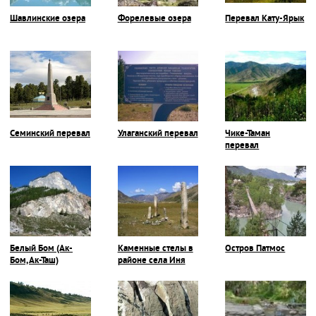
Шавлинские озера
Форелевые озера
Перевал Кату-Ярык
Семинский перевал
Улаганский перевал
Чике-Таман
перевал
Белый Бом (Ак-
Каменные стелы в
Остров Патмос
Бом, Ак-Таш)
районе села Иня