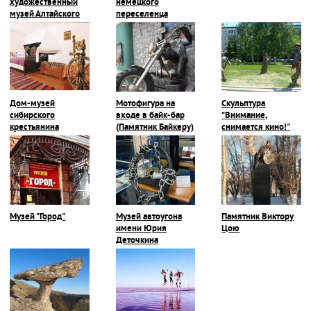
художественный
немецкого
музей Алтайского
переселенца
края, г. Барнаул
Дом-музей
Мотофигура на
Скульптура
сибирского
входе в байк-бар
"Внимание,
крестьянина
(Памятник Байкеру)
снимается кино!"
Музей "Город"
Музей автоугона
Памятник Виктору
имени Юрия
Цою
Деточкина