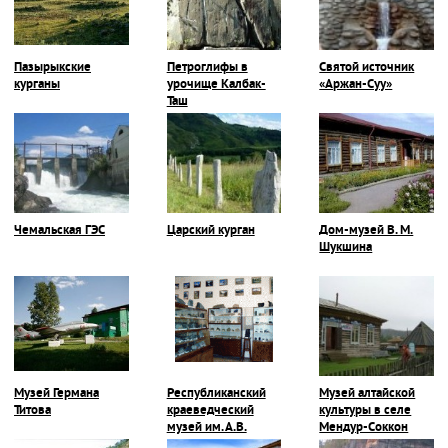
Пазырыкские
Петроглифы в
Святой источник
курганы
урочище Калбак-
«Аржан-Суу»
Таш
Чемальская ГЭС
Царский курган
Дом-музей В. М.
Шукшина
Музей Германа
Республиканский
Музей алтайской
Титова
краеведческий
культуры в селе
музей им. А.В.
Мендур-Соккон
Анохина