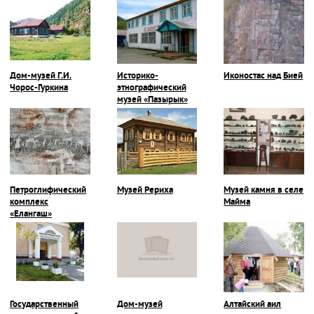
Дом-музей Г.И.
Историко-
Иконостас над Бией
Чорос-Гуркина
этнографический
музей «Пазырык»
Петроглифический
Музей Рериха
Музей камня в селе
комплекс
Майма
«Елангаш»
Государственный
Дом-музей
Алтайский аил