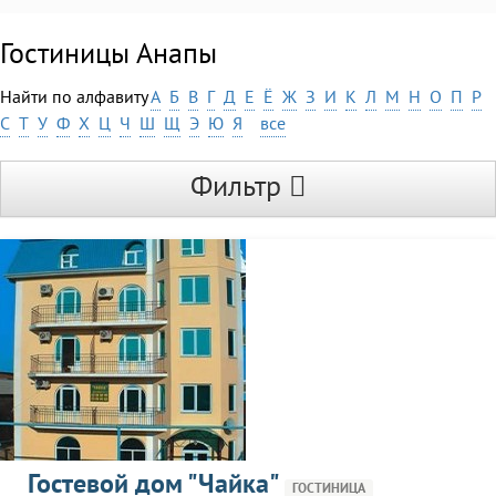
Гостиницы Анапы
Найти по алфавиту
А
Б
В
Г
Д
Е
Ё
Ж
З
И
К
Л
М
Н
О
П
Р
С
Т
У
Ф
Х
Ц
Ч
Ш
Щ
Э
Ю
Я
все
Фильтр
Гостевой дом "Чайка"
ГОСТИНИЦА