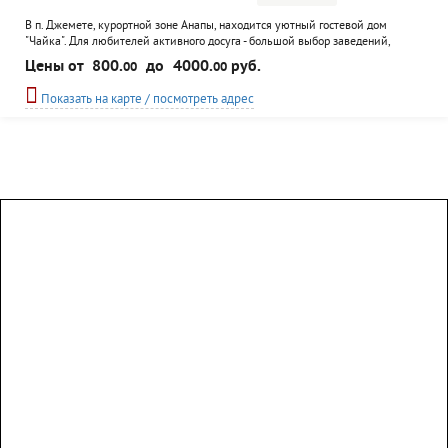
В п. Джемете, курортной зоне Анапы, находится уютный гостевой дом
"Чайка". Для любителей активного досуга - большой выбор заведений,
находящихся по-соседству. Все номера с телефонами и доступом в интернет.
Цены от
800.
до
4000.
руб.
00
00
Посетителей гостевого дома ждут разумные цены, питание в столовой,
настольный теннис, бассейн и экскурсионное сопровождение.
Показать на карте / посмотреть адрес