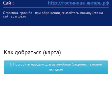
Сайт:
http://гостиница-янтарь.рф
Огромная просьба - при обращении, ссылайтесь, пожалуйста на
сайт apartos.ru
Как добраться (карта)
Построить маршрут для автомобиля (откроется в новой
вкладке)