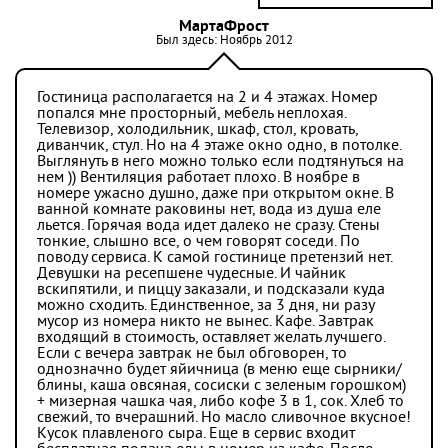
МартаФрост
Был здесь: Ноябрь 2012
Гостиница располагается на 2 и 4 этажах. Номер
попался мне просторный, мебель неплохая.
Телевизор, холодильник, шкаф, стол, кровать,
диванчик, стул. Но на 4 этаже окно одно, в потолке.
Выглянуть в него можно только если подтянуться на
нем )) Вентиляция работает плохо. В ноябре в
номере ужасно душно, даже при открытом окне. В
ванной комнате раковины нет, вода из душа еле
льется. Горячая вода идет далеко не сразу. Стены
тонкие, слышно все, о чем говорят соседи. По
поводу сервиса. К самой гостинице претензий нет.
Девушки на ресепшене чудесные. И чайник
вскипятили, и пиццу заказали, и подсказали куда
можно сходить. Единственное, за 3 дня, ни разу
мусор из номера никто не вынес. Кафе. Завтрак
входящий в стоимость, оставляет желать лучшего.
Если с вечера завтрак не был обговорен, то
однозначно будет яйичница (в меню еще сырники/
блины, каша овсяная, сосиски с зеленым горошком)
+ мизерная чашка чая, либо кофе 3 в 1, сок. Хлеб то
свежий, то вчерашний. Но масло сливочное вкусное!
Кусок плавленого сыра. Еще в сервис входит