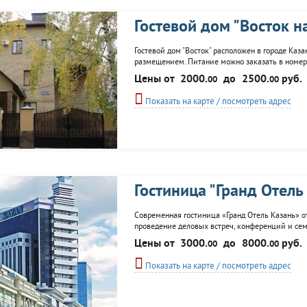
Гостевой дом "Восток 
Гостевой дом "Восток" расположен в городе Каза
размещением. Питание можно заказать в номер.
конференций, сауной с бассейном. Возможна ар
Цены от
2000.
до
2500.
руб.
00
00
экскурсий по городу.
Показать на карте / посмотреть адрес
Гостиница "Гранд Отель
Современная гостиница «Гранд Отель Казань» отк
проведение деловых встреч, конференций и семи
экскурсионное обслуживание, фитнес-центр, кам
Цены от
3000.
до
8000.
руб.
00
00
доставка цветов, заказ билетов
Показать на карте / посмотреть адрес