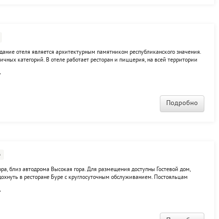
 Здание отеля является архитектурным памятником республиканского значения.
чных категорий. В отеле работает ресторан и пиццерия, на всей территории
ративных клиентов предусмотрены 2 конференц-зала, комната переговоров,
.
Подробно
А
ра, близ автодрома Высокая гора. Для размещения доступны Гостевой дом,
тдохнуть в ресторане Буре с круглосуточным обслуживанием. Постояльцам
исхан, автодрома Высокая гора, конные прогулки, банный комплекс, пейнтбол,
.