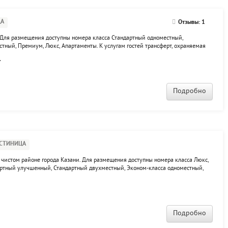
ЦА
Отзывы: 1
 Для размещения доступны номера класса Стандартный одноместный,
ный, Премиум, Люкс, Апартаменты. К услугам гостей трансферт, охраняемая
дивидуального сейфа, экскурсионное сопровождение, обслуживание платежных
.
дан...
Подробно
СТИНИЦА
чистом районе города Казани. Для размещения доступны номера класса Люкс,
артный улучшенный, Стандартный двухместный, Эконом-класса одноместный,
ом-класса двухместный. Гости могут отдохнуть в уютном ресторане гостиницы.
 бар.
Подробно