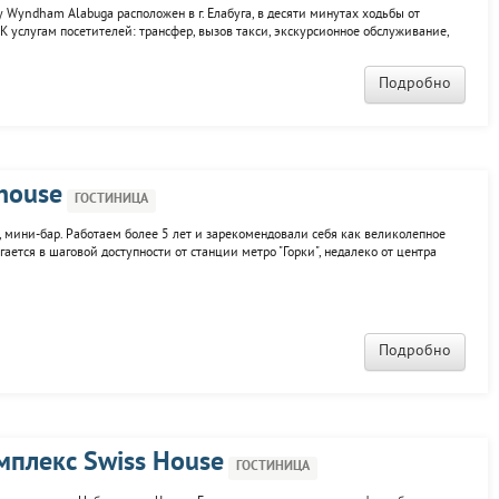
 Wyndham Alabuga расположен в г. Елабуга, в десяти минутах ходьбы от
 К услугам посетителей: трансфер, вызов такси, экскурсионное обслуживание,
ный бутик, сигарная комната с русским бильярдом. Гостиница идеально
Подробно
house
ГОСТИНИЦА
, мини-бар. Работаем более 5 лет и зарекомендовали себя как великолепное
ается в шаговой доступности от станции метро "Горки", недалеко от центра
Подробно
мплекс Swiss House
ГОСТИНИЦА