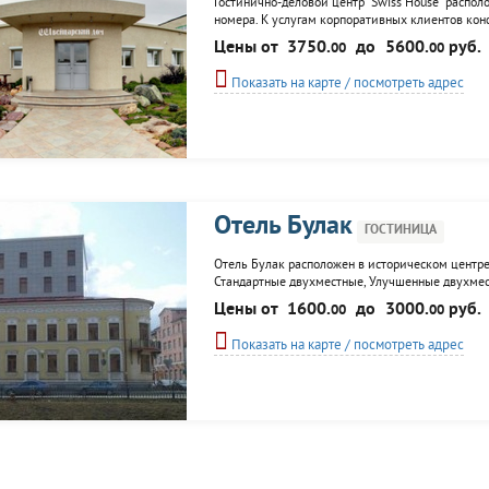
Гостинично-деловой центр "Swiss House" распо
номера. К услугам корпоративных клиентов конф
переводчика, прокат автомобиля с водителем. Дл
Цены от
3750.
до
5600.
руб.
00
00
Показать на карте / посмотреть адрес
Отель Булак
ГОСТИНИЦА
Отель Булак расположен в историческом центре
Стандартные двухместные, Улучшенные двухмест
парикмахерская, заказ экскурсионного сопрово
Цены от
1600.
до
3000.
руб.
00
00
такси.
Показать на карте / посмотреть адрес