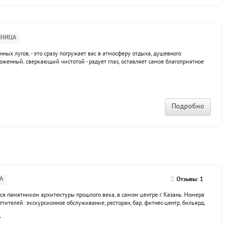
ИНИЦА
ых лугов, - это сразу погружает вас в атмосферу отдыха, душевного
хоженный, сверкающий чистотой - радует глаз, оставляет самое благоприятное
онала здравницы здешняя инфраструктура из года в год улучшается. Среди
то...
Подробно
А
Отзывы: 1
я памятником архитектуры прошлого века, в самом центре г. Казань. Номера
тителей: экскурсионное обслуживание, ресторан, бар, фитнес-центр, бильярд,
, помощь в бронировании авиа и ж/д билетов, бронирование билетов на
.