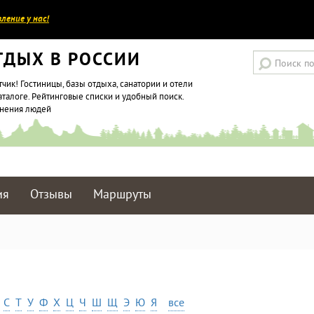
ление у нас!
ТДЫХ В РОССИИ
тчик! Гостиницы, базы отдыха, санатории и отели
аталоге. Рейтинговые списки и удобный поиск.
мнения людей
ия
Отзывы
Маршруты
С
Т
У
Ф
Х
Ц
Ч
Ш
Щ
Э
Ю
Я
все