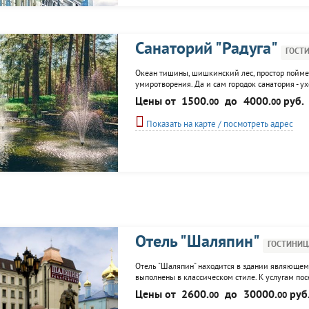
Санаторий "Радуга"
ГОСТ
Океан тишины, шишкинский лес, простор пойменн
умиротворения. Да и сам городок санатория - у
впечатление. Усилиями руоводства и всего перс
Цены от
1500.
до
4000.
руб.
00
00
природных целебных факторов центральное мес
Показать на карте / посмотреть адрес
Отель "Шаляпин"
ГОСТИНИЦ
Отель "Шаляпин" находится в здании являющемс
выполнены в классическом стиле. К услугам посе
камера хранения, вызов такси, доставка цветов
Цены от
2600.
до
30000.
руб
00
00
мероприятия и выступления. ...