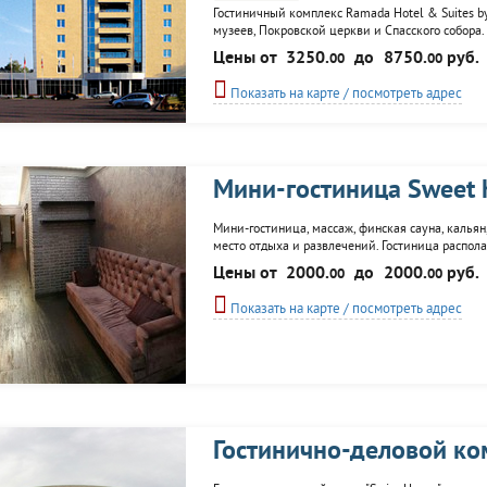
Гостиничный комплекс Ramada Hotel & Suites by
музеев, Покровской церкви и Спасского собора.
ресторан, прачечная, химчистка, сейф, сувенир
Цены от
3250.
до
8750.
руб.
00
00
подходит для проведения переговоров и...
Показать на карте / посмотреть адрес
Мини-гостиница Sweet 
Мини-гостиница, массаж, финская сауна, кальян
место отдыха и развлечений. Гостиница располаг
города.
Цены от
2000.
до
2000.
руб.
00
00
Показать на карте / посмотреть адрес
Гостинично-деловой ко