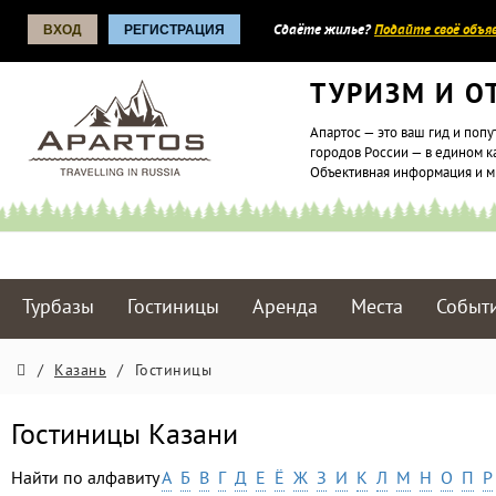
ВХОД
РЕГИСТРАЦИЯ
Сдаёте жилье?
Подайте своё объяв
ТУРИЗМ И О
Апартос — это ваш гид и попу
городов России — в едином к
Объективная информация и 
Турбазы
Гостиницы
Аренда
Места
Событ
/
Казань
/
Гостиницы
Гостиницы Казани
Найти по алфавиту
А
Б
В
Г
Д
Е
Ё
Ж
З
И
К
Л
М
Н
О
П
Р