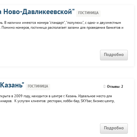
на Ново-Давликеевской"
ГОСТИНИЦА
нь. В наличии имеются номера "стандарт", "полулюкс", с одно- и двухместным
 Помимо номеров, гостиница располагает залами для проведения банкетов и
енда сауны и гостиничного номера с почасовой оплатой. Организация
Подробно
 Казань"
ГОСТИНИЦА
Отзывы: 2
рыта в 2009 году, находится в центре г. Казань. Идеальное место для
наров. К услугам клиентов: ресторан, лобби-бар, SKYbar, бизнес-центр,
еры хранения, вызов такси, помощь в бронировании авиа и ж/д билетов,
Подробно