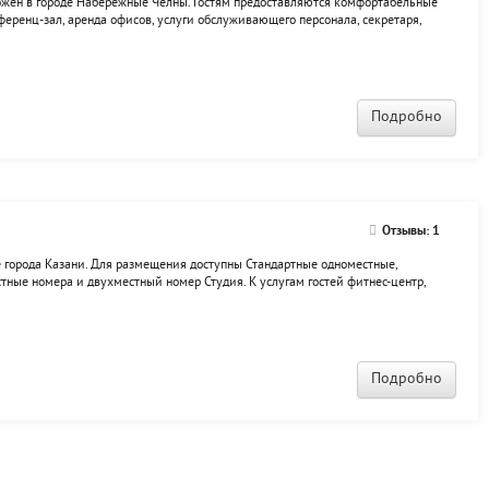
ложен в городе Набережные Челны. Гостям предоставляются комфортабельные
еренц-зал, аренда офисов, услуги обслуживающего персонала, секретаря,
я гостей работает сауна.
Подробно
Отзывы: 1
 города Казани. Для размещения доступны Стандартные одноместные,
ные номера и двухместный номер Студия. К услугам гостей фитнес-центр,
ждения и билетов в театры, кино, железнодорожных и авиабилетов, вызов
Подробно