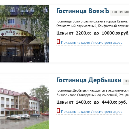
Гостиница ВояжЪ
ГОСТИНИ
Гостиница ВояжЪ расположена в городе Казань.
Стандартный двухместный, Комфортный двухмест
стоянка, бильярд, аренда камеры хранения, ин
Цены от
2200.
до
10000.
руб
00
00
банковских карт, регистрация иностранных граж
Показать на карте / посмотреть адрес
Гостиница Дербышки
ГО
Гостиница Дербышки находится в экологически 
Бизнес-класс, Стандартный одноместный, Станд
Эконом-класса одноместный блок целиком, Экон
Цены от
1400.
до
4440.
руб.
00
00
Постояльцам доступны бильярдный зал, сауна и
Показать на карте / посмотреть адрес