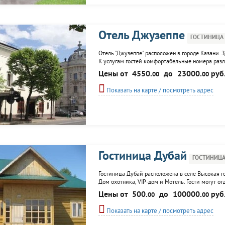
Отель Джузеппе
ГОСТИНИЦА
Отель "Джузеппе" расположен в городе Казани.
К услугам гостей комфортабельные номера разли
гостиницы действует Wi-Fi интернет. Для корпо
Цены от
4550.
до
23000.
руб
00
00
оборудованные всем необходимым для...
Показать на карте / посмотреть адрес
Гостиница Дубай
ГОСТИНИЦ
Гостиница Дубай расположена в селе Высокая го
Дом охотника, VIP-дом и Мотель. Гости могут о
доступны посещение спортивного комплекса Чинг
Цены от
500.
до
100000.
руб
00
00
все виды массажа.
Показать на карте / посмотреть адрес