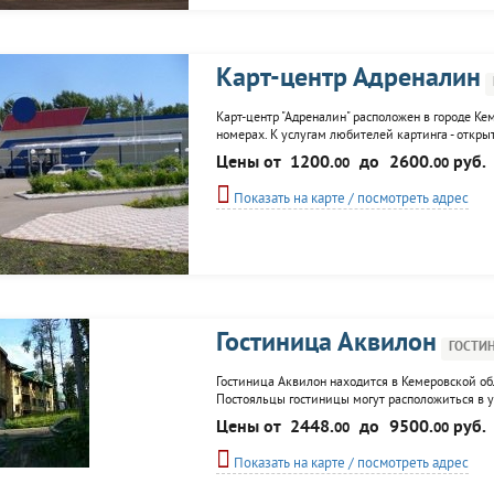
Карт-центр Адреналин
Карт-центр "Адреналин" расположен в городе К
номерах. К услугам любителей картинга - открыт
соревнованиях, а так же прокат велосипедов, бо
Цены от
1200.
до
2600.
руб.
00
00
настольный футбол.
Показать на карте / посмотреть адрес
Гостиница Аквилон
ГОСТИ
Гостиница Аквилон находится в Кемеровской об
Постояльцы гостиницы могут расположиться в ую
фитоцентр.
Цены от
2448.
до
9500.
руб.
00
00
Показать на карте / посмотреть адрес