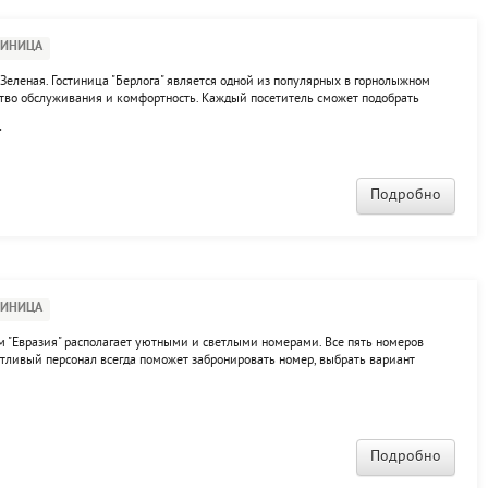
ТИНИЦА
 Зеленая. Гостиница "Берлога" является одной из популярных в горнолыжном
ство обслуживания и комфортность. Каждый посетитель сможет подобрать
аменты. Все они выполнены в теплотой и заботой. К услугам гостей: ресторан,
.
Подробно
ТИНИЦА
 "Евразия" располагает уютными и светлыми номерами. Все пять номеров
тливый персонал всегда поможет забронировать номер, выбрать вариант
 интернету. К услугам постояльцев сауна, кухня.
Подробно