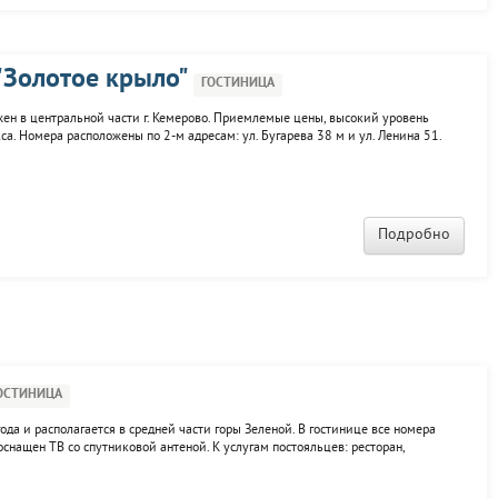
"Золотое крыло"
ГОСТИНИЦА
жен в центральной части г. Кемерово. Приемлемые цены, высокий уровень
са. Номера расположены по 2-м адресам: ул. Бугарева 38 м и ул. Ленина 51.
дый посетитель сможет оценить работу дизайнеров. Гости могут посетить
Подробно
ОСТИНИЦА
ода и располагается в средней части горы Зеленой. В гостинице все номера
нащен ТВ со спутниковой антеной. К услугам постояльцев: ресторан,
ение. Для любителей лыжного спорта недалеко расположены горнолыжные