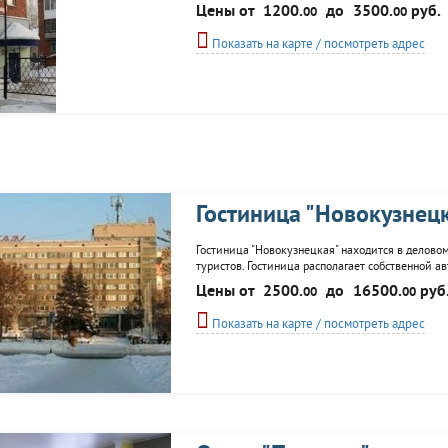
услугам гостей - сауны.
Цены от
1200.
до
3500.
руб.
00
00
Показать на карте / посмотреть адрес
Гостиница "Новокузнец
Гостиница "Новокузнецкая" находится в деловом
туристов. Гостиница располагает собственной 
номерах разного класса: люксы, апартаменты, по
Цены от
2500.
до
16500.
руб
00
00
центр, спорт-бар, игровой клуб...
Показать на карте / посмотреть адрес