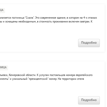
ЦА
олагается гостиница "Скала". Это современное здание, в котором на 4-х этажах
ны и оснащены необходимым, в стоимость проживания включен завтрак. К
на.
Подробно
НИЦА
пьевск, Кемеровской области. К услугам постояльцев номера европейского
ртаменты" и уникальный "президентский" номер. На территории отеля
еходом с корпусом объединен аквацентр с саунами и бассейнами, бильярдная,
Подробно