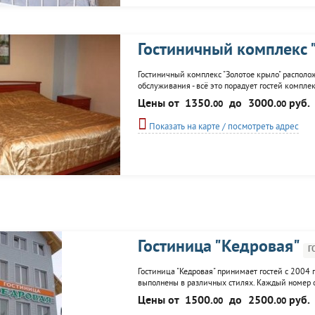
Гостиничный комплекс 
Гостиничный комплекс "Золотое крыло" располо
обслуживания - всё это порадует гостей комплек
Все номера выполнены по дизай-проектам и каж
Цены от
1350.
до
3000.
руб.
00
00
сауны, кафе-бар, бильярд.
Показать на карте / посмотреть адрес
Гостиница "Кедровая"
Г
Гостиница "Кедровая" принимает гостей с 2004 г
выполнены в различных стилях. Каждый номер ос
фитобочка, бильярд, экскурсионное сопровожд
Цены от
1500.
до
2500.
руб.
00
00
трассы.