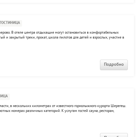
ГОСТИНИЦА
емерово. В отеле центра отдыхащие могут остановиться в комфортабельных
ый и закрытый треки, прокат, школа пилотов для детей и взрослых, участие в
улинг, бильярд, тренажерный зал, пейнтбол, настольный теннис, аэрохоккей и
Подробно
НИЦА
ласти, в нескольких километрах от известного горнолыжного курорта Шерегеш.
тных номерах различных категорий. К услугам гостей сауна, ресторан,