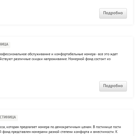
Подробно
НИЦА
 Профессиональное обслуживание и комфортабельные номера - все это ждет
действуют различные скидки напроживание. Номерной фонд состоит из
постояльцев - ресторан.
Подробно
ОСТИНИЦА
асса, которая предлагает номера по демократичным ценам. В гостинице гости
й фонд представлен номерами разной степени комфорта и вместимости. К