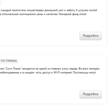
бы каждый посетитель почувствовал домашний уют и заботу. К услугам гостей
я отпимальное соотношение цены и качества. Номерной фонд отеля
яд услуг: бар, кафе, салон красоты, бильярд, сауна.
Подробно
ГОСТИНИЦА
ием "Сити Плаза" находится на одной из главных улиц города. Во всех номерах
ебелированны и в каждом - есть доступ к WI-FI интернет. Постояльцы могут
 конференц-зал.
Подробно