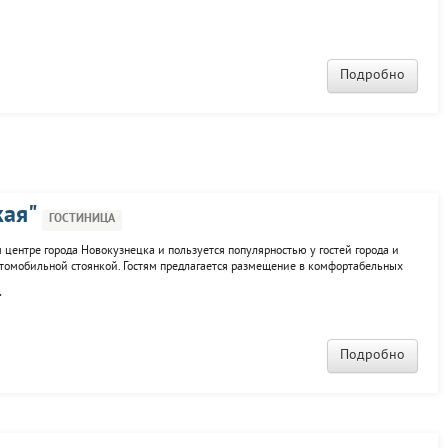
Подробно
кая"
ГОСТИНИЦА
 центре города Новокузнецка и пользуется популярностью у гостей города и
автомобильной стоянкой. Гостям предлагается размещение в комфортабельных
лулюксы, улучшенные, стандартные. В гостинице есть кафе, буфет, бизнес-
.
Подробно