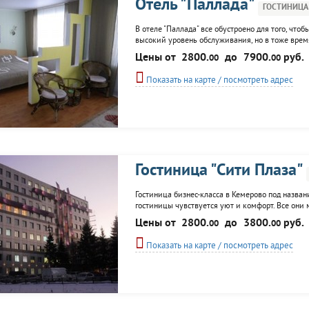
Отель "Паллада"
ГОСТИНИЦА
В отеле "Паллада" все обустроено для того, что
высокий уровень обслуживания, но в тоже врем
насчитывает 53 номера. Гостям предоставляется р
Цены от
2800.
до
7900.
руб.
00
00
Показать на карте / посмотреть адрес
Гостиница "Сити Плаза"
Гостиница бизнес-класса в Кемерово под назван
гостиницы чувствуется уют и комфорт. Все они м
посетить ресторан, для деловых людей имеется
Цены от
2800.
до
3800.
руб.
00
00
Показать на карте / посмотреть адрес