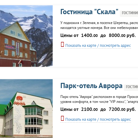
Гостиница "Скала"
ГОСТИНИ
У подножия г. Зеленая, в поселке Шерегеш, расп
находятся уютные номера. Все они мебелирова
услугам постояльцев: кафе и банкетный зал; сау
Цены от
1400.
до
8000.
руб.
00
00
Показать на карте / посмотреть адрес
Парк-отель Аврора
ГОСТИ
Парк-отель "Аврора" расположен в городе Проко
уровня комфорта, в том числе "VIP люкс", "апа
расположены ресторан и лобби-бар, теплым пер
Цены от
2100.
до
7200.
руб.
00
00
боулинг,
Показать на карте / посмотреть адрес