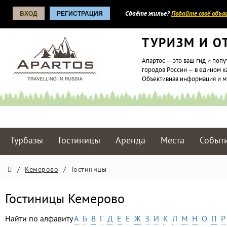
ВХОД
РЕГИСТРАЦИЯ
Сдаёте жилье?
Подайте своё объяв
ТУРИЗМ И О
Апартос — это ваш гид и попу
городов России — в едином к
Объективная информация и 
Турбазы
Гостиницы
Аренда
Места
Событ
/
Кемерово
/
Гостиницы
Гостиницы Кемерово
Найти по алфавиту
А
Б
В
Г
Д
Е
Ё
Ж
З
И
К
Л
М
Н
О
П
Р