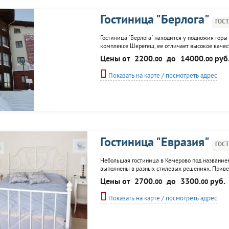
Гостиница "Берлога"
ГОС
Гостиница "Берлога" находится у подножия горы
комплексе Шерегеш, ее отличает высокое каче
подходящий ему номер: люкс, стандарт или апарт
Цены от
2200.
до
14000.
руб
00
00
сауны, бильярд, настольный...
Показать на карте / посмотреть адрес
Гостиница "Евразия"
ГОС
Небольшая гостиница в Кемерово под названием
выполнены в разных стилевых решениях. Приве
оплаты. В номерах гостиницы есть доступ к WI-FI
Цены от
2700.
до
3300.
руб.
00
00
Показать на карте / посмотреть адрес