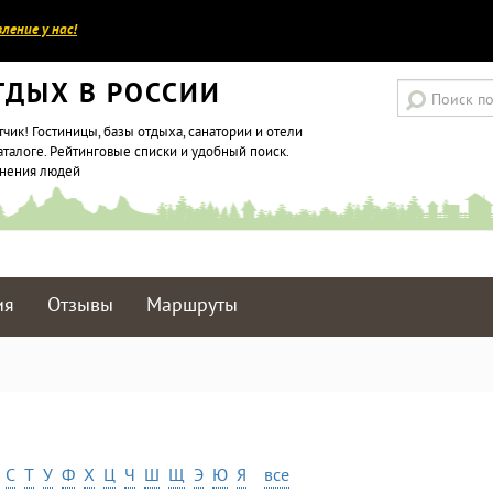
ление у нас!
ТДЫХ В РОССИИ
тчик! Гостиницы, базы отдыха, санатории и отели
аталоге. Рейтинговые списки и удобный поиск.
мнения людей
ия
Отзывы
Маршруты
С
Т
У
Ф
Х
Ц
Ч
Ш
Щ
Э
Ю
Я
все