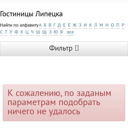
Гостиницы Липецка
Найти по алфавиту
А
Б
В
Г
Д
Е
Ё
Ж
З
И
К
Л
М
Н
О
П
Р
С
Т
У
Ф
Х
Ц
Ч
Ш
Щ
Э
Ю
Я
все
Фильтр
К сожалению, по заданым
параметрам подобрать
ничего не удалось