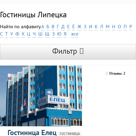
Гостиницы Липецка
Найти по алфавиту
А
Б
В
Г
Д
Е
Ё
Ж
З
И
К
Л
М
Н
О
П
Р
С
Т
У
Ф
Х
Ц
Ч
Ш
Щ
Э
Ю
Я
все
Фильтр
Отзывы: 2
Гостиница Елец
ГОСТИНИЦА