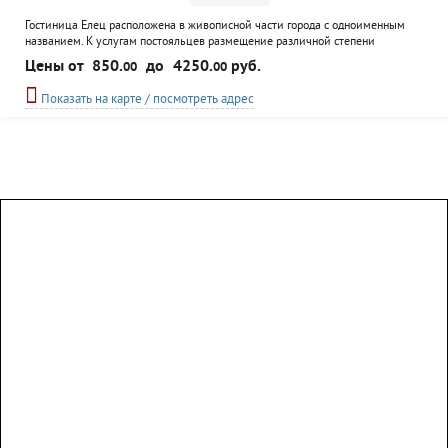
Гостиница Елец расположена в живописной части города с одноименным
названием. К услугам постояльцев размещение различной степени
комфортности, от скромных номеров эконом-класса до трехкомнатных
Цены от
850.
до
4250.
руб.
00
00
апартаментов. Для гостей города предусмотрены различные экскурсионные
программы, информационное сопровождение, в здании гостиницы есть
Показать на карте / посмотреть адрес
косметический кабинет и фотостудия.