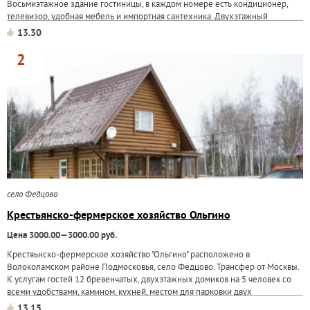
Восьмиэтажное здание гостиницы, в каждом номере есть кондиционер,
телевизор, удобная мебель и импортная сантехника. Двухэтажный
спортивный корпус с...
13.30
2
село Федцово
Крестьянско-фермерское хозяйство Ольгино
Цена 3000.00—3000.00 руб.
Крестяьнско-фермерское хозяйство "Ольгино" расположено в
Волоколамском районе Подмосковья, село Федцово. Трансфер от Москвы.
К услугам гостей 12 бревенчатых, двухэтажных домиков на 5 человек со
всеми удобствами, камином, кухней, местом для парковки двух
автомобилей и мангалом. Возможна...
13.15