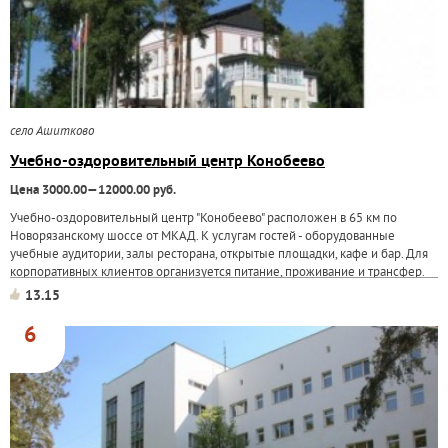
село Ашитково
Учебно-оздоровительный центр Конобеево
Цена 3000.00—12000.00 руб.
Учебно-оздоровительный центр "Конобеево" расположен в 65 км по
Новорязанскому шоссе от МКАД. К услугам гостей - оборудованные
учебные аудитории, залы ресторана, открытые площадки, кафе и бар. Для
корпоративных клиентов организуется питание, проживание и трансфер.
Гостиничный комплекс...
13.15
6