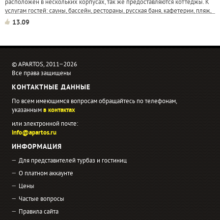
расположен в нескольких корпусах, так же предоставляются коттеджы. К
услугам гостей: сауны, бассейн, рестораны, русская баня, кафетерии, пляж,
теннисные корты...
13.09
© APARTOS, 2011−2026
Все права защищены
КОНТАКТНЫЕ ДАННЫЕ
По всем имеющимся вопросам обращайтесь по телефонам,
указанным
в контактах
или электронной почте:
info@apartos.ru
ИНФОРМАЦИЯ
Для представителей турбаз и гостиниц
О платном аккаунте
Цены
Частые вопросы
Правила сайта