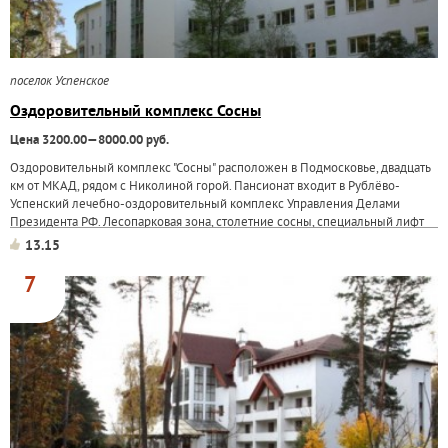
поселок Успенское
Оздоровительный комплекс Сосны
Цена 3200.00—8000.00 руб.
Оздоровительный комплекс "Сосны" расположен в Подмосковье, двадцать
км от МКАД, рядом с Николиной горой. Пансионат входит в Рублёво-
Успенский лечебно-оздоровительный комплекс Управления Делами
Президента РФ. Лесопарковая зона, столетние сосны, специальный лифт
для спуска к реке...
13.15
7