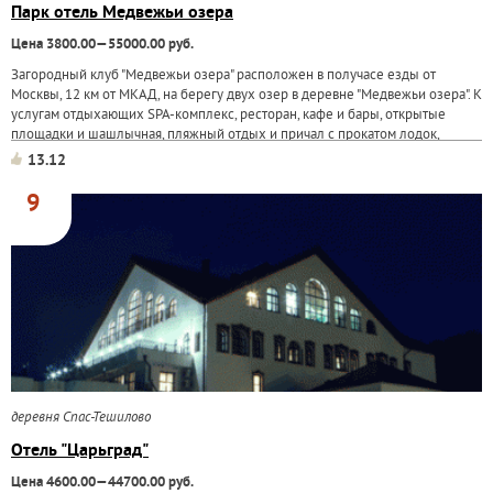
Парк отель Медвежьи озера
Цена 3800.00—55000.00 руб.
Загородный клуб "Медвежьи озера" расположен в получасе езды от
Москвы, 12 км от МКАД, на берегу двух озер в деревне "Медвежьи озера". К
услугам отдыхающих SPA-комплекс, ресторан, кафе и бары, открытые
площадки и шашлычная, пляжный отдых и причал с прокатом лодок,
организация...
13.12
9
деревня Спас-Тешилово
Отель "Царьград"
Цена 4600.00—44700.00 руб.