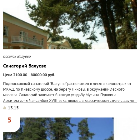
поселок Валуево
Санаторий Валуево
Цена 3100.00—80000.00 руб.
Подмосковный санаторий "Валуево" расположен в десяти километрах от
МКАД, по Киевскому шоссе, на берегу Ликовы, в окружении лесного
массива. Санаторий занимает бывшую усадьбу Мусина-Пушкина.
Архитектурный ансамбль ХVIII века, дворец в классическом стиле с двумя
флигелями и колоннадой...
13.15
5