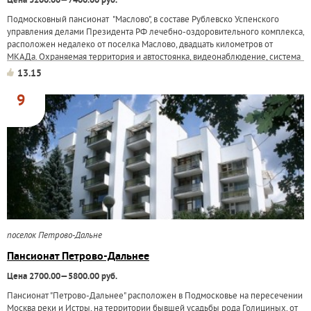
Цена 3200.00—7400.00 руб.
Подмосковный пансионат "Маслово", в составе Рублевско Успенского
управления делами Президента РФ лечебно-оздоровительного комплекса,
расположен недалеко от поселка Маслово, двадцать километров от
МКАДа. Охраняемая территория и автостоянка, видеонаблюдение, система
пожарной...
13.15
9
поселок Петрово-Дальне
Пансионат Петрово-Дальнее
Цена 2700.00—5800.00 руб.
Пансионат "Петрово-Дальнее" расположен в Подмосковье на пересечении
Москва реки и Истры, на территории бывшей усадьбы рода Голициных, от