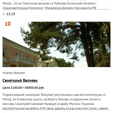
МКАД - 20 км. Пансионат включен в "Рублево-Успенский Лечебно-
Оздоровительный Комплекс" Управления Делами Президента РФ .
Комфортабельные...
13.15
10
поселок Валуево
Санаторий Валуево
Цена 3100.00—80000.00 руб.
Подмосковный санаторий "Валуево" расположен в десяти километрах от
МКАД, по Киевскому шоссе, на берегу Ликовы, в окружении лесного
массива. Санаторий занимает бывшую усадьбу Мусина-Пушкина.
Архитектурный ансамбль ХVIII века, дворец в классическом стиле с двумя