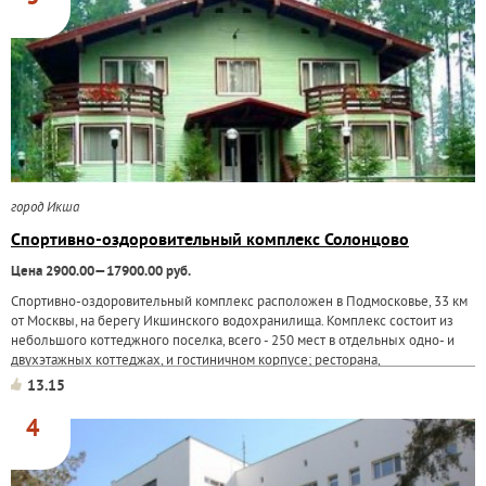
город Икша
Спортивно-оздоровительный комплекс Солонцово
Цена 2900.00—17900.00 руб.
Спортивно-оздоровительный комплекс расположен в Подмосковье, 33 км
от Москвы, на берегу Икшинского водохранилища. Комплекс состоит из
небольшого коттеджного поселка, всего - 250 мест в отдельных одно- и
двухэтажных коттеджах, и гостиничном корпусе; ресторана,
расположенного у воды, есть чайная и...
13.15
4