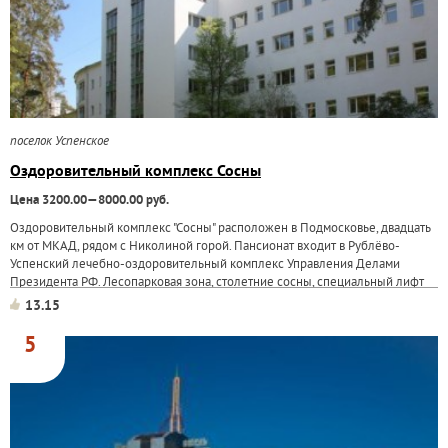
поселок Успенское
Оздоровительный комплекс Сосны
Цена 3200.00—8000.00 руб.
Оздоровительный комплекс "Сосны" расположен в Подмосковье, двадцать
км от МКАД, рядом с Николиной горой. Пансионат входит в Рублёво-
Успенский лечебно-оздоровительный комплекс Управления Делами
Президента РФ. Лесопарковая зона, столетние сосны, специальный лифт
для спуска к реке...
13.15
5