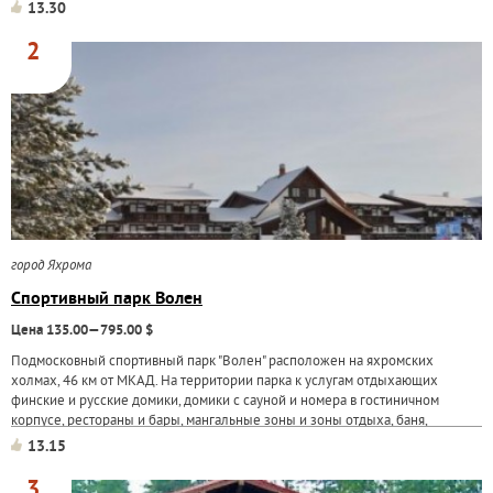
спортивный корпус с...
13.30
2
город Яхрома
Спортивный парк Волен
Цена 135.00—795.00 $
Подмосковный спортивный парк "Волен" расположен на яхромских
холмах, 46 км от МКАД. На территории парка к услугам отдыхающих
финские и русские домики, домики с сауной и номера в гостиничном
корпусе, рестораны и бары, мангальные зоны и зоны отдыха, баня,
массажный кабинет, прокат...
13.15
3