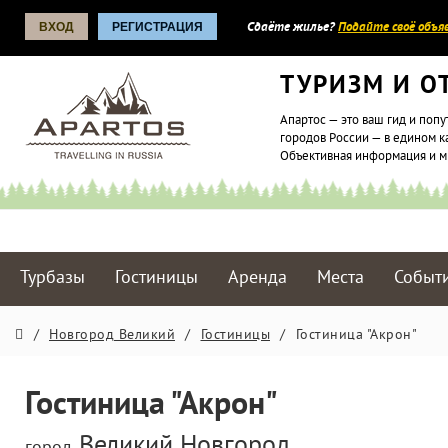
ВХОД
РЕГИСТРАЦИЯ
Сдаёте жилье?
Подайте своё объяв
ТУРИЗМ И О
Апартос — это ваш гид и попу
городов России — в едином к
Объективная информация и 
Турбазы
Гостиницы
Аренда
Места
Событ
/
Новгород Великий
/
Гостиницы
/
Гостиница "Акрон"
Гостиница "Акрон"
Великий Новгород