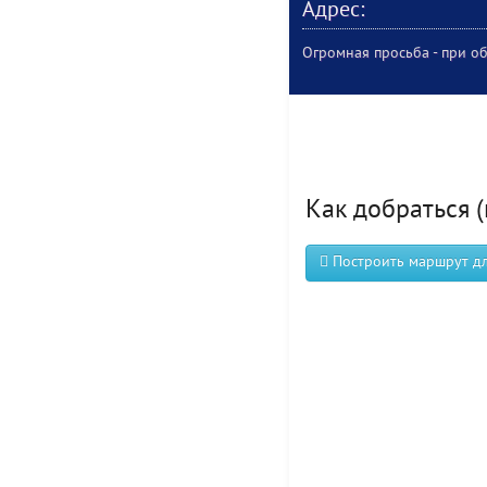
Адрес:
Огромная просьба - при об
Как добраться (
Построить маршрут для