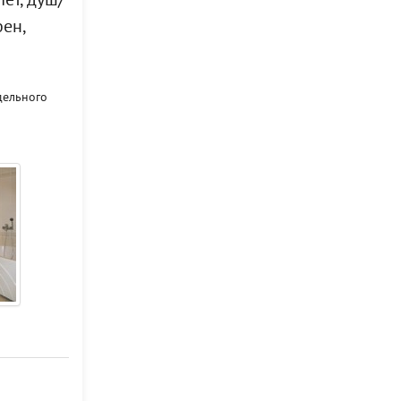
ет, душ/
фен,
дельного