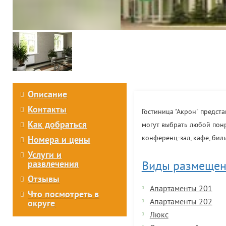
Описание
Контакты
Гостиница "Акрон" предст
Как добраться
могут выбрать любой понра
конференц-зал, кафе, бил
Номера и цены
Услуги и
развлечения
Виды размещен
Отзывы
Апартаменты 201
Что посмотреть в
Апартаменты 202
округе
Люкс