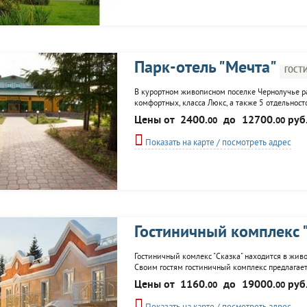
Парк-отель "Мечта"
ГОСТ
В курортном живописном поселке Чернолучье р
комфортных, класса Люкс, а также 5 отдельност
отдельной гидромассажной ванной; конференц-
Цены от
2400.
до
12700.
руб
00
00
Показать на карте / посмотреть адрес
Гостиничный комплекс 
Гостиничный комлекс "Сказка" находится в живо
Своим гостям гостиничный комплекс предлагае
спортивного инвентаря, спортивные площадки; 
Цены от
1160.
до
19000.
руб
00
00
ледовый каток; аренда снегоходов; бильярд;...