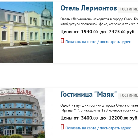
Отель Лермонтов
ГОСТИНИ
Отель «Лермонтов» находится в городе Омск. Го
клуб, услуги прачечной, факс, ксерокс, а так же
Цены от
1940.
до
7425.
руб.
00
00
Показать на карте / посмотреть адрес
Гостиница "Маяк"
ГОСТИНИ
Одной из лучших гостиниц города Омска считаетс
"Иртыш"****. В каждом из 128 номеров гостини
в гостинице "Маяк", есть 3 конференц-зала, фит
Цены от
3400.
до
12200.
руб
00
00
ресторан.
Показать на карте / посмотреть адрес