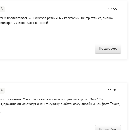
ЦА
12.33
стям предлагаются 26 номеров различных категорий, центр отдыха, пивной
 регистрация иностранных гостей.
Подробно
ЦА
11.91
я гостиница "Маяк." Гостиница состоит из двух корпусов: "Омь" *** и
цы, проживающие смогут оценить уютную обстановку, дизайн и комфорт. Также,
нес-зал, интернет-комната, бар, сейфовые ячейки, гладильные комнаты,
.
Подробно