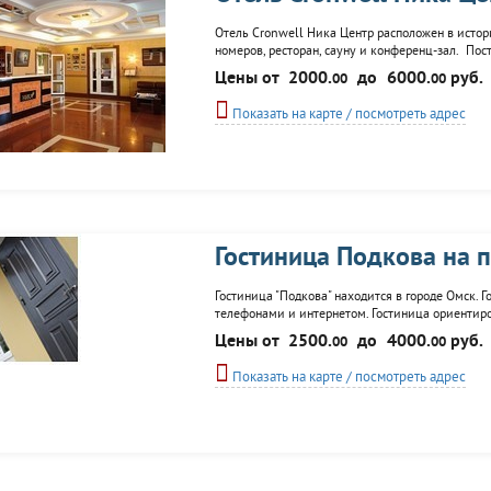
Отель Cronwell Ника Центр расположен в истори
номеров, ресторан, сауну и конференц-зал. По
(прачечная, доставка цветов, будильник, вызов
Цены от
2000.
до
6000.
руб.
00
00
Возможен трансфер.
Показать на карте / посмотреть адрес
Гостиница Подкова на п
Гостиница "Подкова" находится в городе Омск.
телефонами и интернетом. Гостиница ориентир
Цены от
2500.
до
4000.
руб.
00
00
Показать на карте / посмотреть адрес