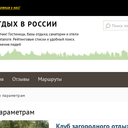
ление у нас!
ТДЫХ В РОССИИ
тчик! Гостиницы, базы отдыха, санатории и отели
аталоге. Рейтинговые списки и удобный поиск.
мнения людей
ия
Отзывы
Маршруты
о параметрам
параметрам
Клуб загородного отды