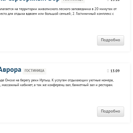
13.18
олагается на территории живописного лесного заповедника в 20 минутах от
есто для отдыха вдвоем или большой семьей; 2. Гостиничный комплекс с
формленых в стилях различных стран; 3. Природа, беседки, ресторан -
..
Подробно
Аврора
ГОСТИНИЦА
13.09
роде Омске на берегу реки Иртыш. К услугам отдыхающих уютные номера,
, массажный кабинет, а так же конференц-зал, банкетный зал и ресторан.
Подробно