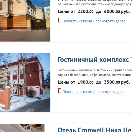
Банкетный зал ресторана отлично подойдет для
Сауна с бассейном, водопадом, гейзером, гидр
Цены от
2200.
до
6000.
руб.
00
00
имитирующая звездное небо над...
Показать на карте / посмотреть адрес
Гостиничный комплекс 
Гостиничный комплекс «Охотничий привал» зан
сауны с бассейнами, кафе, номера, сочетающие
Цены от
1900.
до
3500.
руб.
00
00
Показать на карте / посмотреть адрес
Отель Cronwell Ника Це