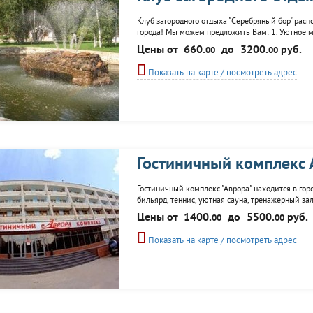
Клуб загородного отдыха "Серебряный бор" расп
города! Мы можем предложить Вам: 1. Уютное м
богатым выбором номеров - от классических до о
Цены от
660.
до
3200.
руб.
00
00
выбирайте новые места для отдыха! 4. Новое и.
Показать на карте / посмотреть адрес
Гостиничный комплекс 
Гостиничный комплекс "Аврора" находится в го
бильярд, теннис, уютная сауна, тренажерный зал
Возможна организация экскурсий.
Цены от
1400.
до
5500.
руб.
00
00
Показать на карте / посмотреть адрес