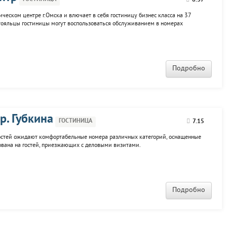
8.37
ческом центре г.Омска и влючает в себя гостиницу бизнес класса на 37
стояльцы гостиницы могут воспользоваться обслуживанием в номерах
 массажиста, мастера салона красоты, справочная информация круглосуточно).
Подробно
р. Губкина
ГОСТИНИЦА
7.15
 Гостей ожидают комфортабельные номера различных категорий, оснащенные
ована на гостей, приезжающих с деловыми визитами.
Подробно