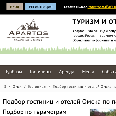
ВХОД
РЕГИСТРАЦИЯ
Сдаёте жилье?
Подайте своё объяв
ТУРИЗМ И О
Апартос — это ваш гид и попу
городов России — в едином к
Объективная информация и 
Турбазы
Гостиницы
Аренда
Места
Событ
/
Омск
/
Гостиницы
/
Подбор гостиниц и отелей Омска п
Подбор гостиниц и отелей Омска по 
Подбор по параметрам