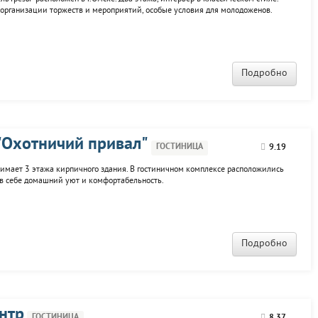
 организации торжеств и мероприятий, особые условия для молодоженов.
омассажем, две комнаты отдыха на втором уровне с балконами, иллюминация,
Подробно
"Охотничий привал"
ГОСТИНИЦА
9.19
имает 3 этажа кирпичного здания. В гостиничном комплексе расположились
 в себе домашний уют и комфортабельность.
Подробно
нтр
ГОСТИНИЦА