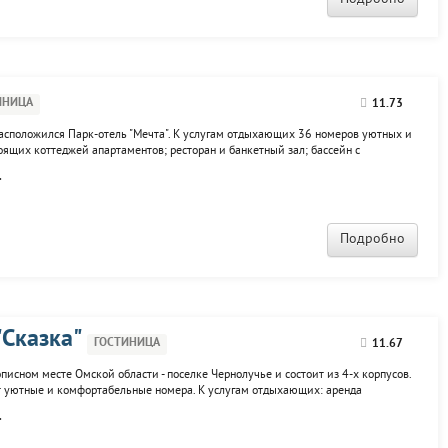
ИНИЦА
11.73
асположился Парк-отель "Мечта". К услугам отдыхающих 36 номеров уютных и
оящих коттеджей апартаментов; ресторан и банкетный зал; бассейн с
зал.
.
Подробно
"Сказка"
ГОСТИНИЦА
11.67
писном месте Омской области - поселке Чернолучье и состоит из 4-х корпусов.
т уютные и комфортабельные номера. К услугам отдыхающих: аренда
мангальные площадки; танцевальная площадка; спа-центр; открытый бассейн;
.