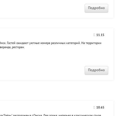
Подробно
11.15
 Омск. Гостей ожидают уютные номера различных категорий. На территории
веранда, ресторан.
Подробно
10.65
Грёзы" расположен в г.Омске. Два этажа, интерьер в классическом стиле.