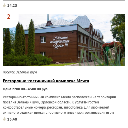
пройти курс лечения...
14.23
2
поселок Зеленый шум
Ресторанно-гостиничный комплекс Мечта
Цена 2200.00—6500.00 руб.
Ресторанно-гостиничный комплекс Мечта расположен на территории
поселка Зеленый шум, Орловкой области. К услугам гостей
комфортабельные номера, ресторан, автостоянка. Для любителей
активного отдыха - прокат спортивного инвентаря, организация игр в
пейнтбол, прокат лодок и катамаранов, настольный...
13.48