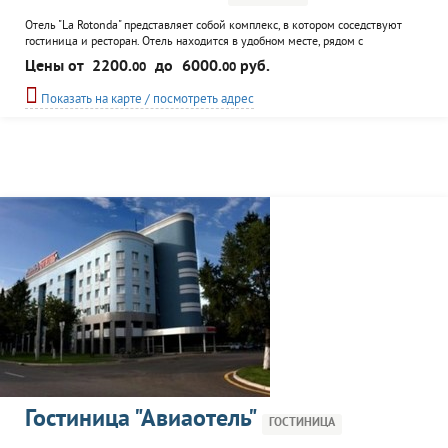
Отель "La Rotonda" представляет собой комплекс, в котором соседствуют
гостиница и ресторан. Отель находится в удобном месте, рядом с
автовокзалом. Представлены комфортабельные номера для проживания. К
Цены от
2200.
до
6000.
руб.
00
00
услугам гостей: бассейн, сауна, конференц-зал, пиццерия, кафе, бильярд,
экскурсионное сопровождение.
Показать на карте / посмотреть адрес
Гостиница "Авиаотель"
ГОСТИНИЦА