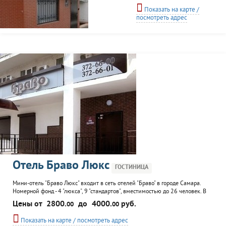
уровня комфортности с
Показать на карте /
кабельным TV, Wi-Fi,
посмотреть адрес
рабочим столом,
двухспальной кроватью,
системами
кондиционирования и
озонирования воздуха,
холодильником,
современной душевой с
феном и косметикой. К
услугам гостей небольшое
кафе, где можно...
Отель Браво Люкс
ГОСТИНИЦА
Мини-отель "Браво Люкс" входит в сеть отелей "Браво" в городе Самара.
Номерной фонд - 4 "люкса", 9 "стандартов", вместимостью до 26 человек. В
номерах - система вентилирования и система очищения воздуха
Цены от
2800.
до
4000.
руб.
00
00
озонаторами, холодильник, телефон, интернет, рабочий стол, в душевой -
фен и гигиенические принадлежности. Возможен почасовой съем. К услугам
Показать на карте / посмотреть адрес
гостей...