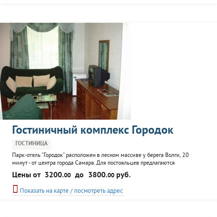
Гостиничный комплекс Городок
ГОСТИНИЦА
Парк-отель "Городок" расположен в лесном массиве у берега Волги, 20
минут - от центра города Самара. Для постояльцев предлагаются
двухместные номера с возможностью заселения от 1 до 3 гостей. Удобства,
Цены от
3200.
до
3800.
руб.
00
00
холодильник, интернет, ТВ, телефон, сейф и вместительный шкаф. На
территории комплекса расположен ресторан с двумя
Показать на карте / посмотреть адрес
многофункциональными банкетными залами, летние площадки и беседка...