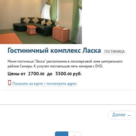
Гостиничный комплекс Ласка
ГОСТИНИЦА
Мини-гостиница "Ласка" расположена в лесопарковой зоне центрального
района Самары. К услугам постояльцев пять номеров с DVD,
кондиционерами, телефоном, интернетом, мини-барами, roome service.
Цены от
2700.
до
3500.
руб.
00
00
Гостиница входит в состав комплекса "Ласка", инфраструктура которого
включает ресторан, бар, конференц-зал, бассейн, сауну и баню.
Показать на карте / посмотреть адрес
Далее
→