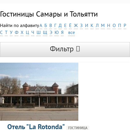
Гостиницы Самары и Тольятти
Найти по алфавиту
А
Б
В
Г
Д
Е
Ё
Ж
З
И
К
Л
М
Н
О
П
Р
С
Т
У
Ф
Х
Ц
Ч
Ш
Щ
Э
Ю
Я
все
Фильтр
Отель "La Rotonda"
ГОСТИНИЦА