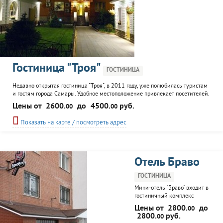
Гостиница "Троя"
ГОСТИНИЦА
Недавно открытая гостиница "Троя", в 2011 году, уже полюбилась туристам
и гостям города Самары. Удобное местоположение привлекает посетителей.
Отель располагает 20 комфортабельными и уютными номерами. Гостиница
Цены от
2600.
до
4500.
руб.
00
00
"Троя" предлагает ряд услуг: финская сауна, бассейн, кафе.
Показать на карте / посмотреть адрес
Отель Браво
ГОСТИНИЦА
Мини-отель "Браво" входит в
гостиничный комплекс
"Браво", в городе Самаре.
Цены от
2800.
до
00
Номерной фонд - 5 номеров
2800.
руб.
00
"стандарт" европейского