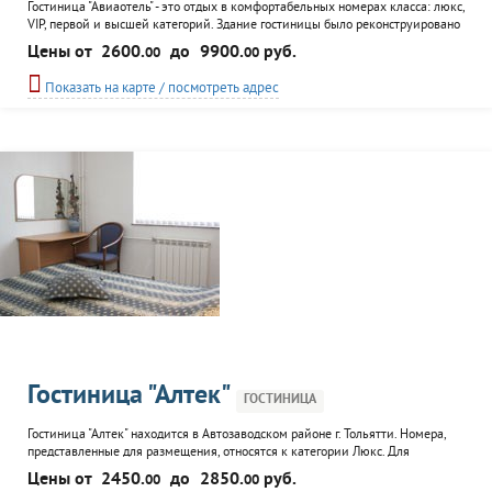
Гостиница "Авиаотель" - это отдых в комфортабельных номерах класса: люкс,
VIP, первой и высшей категорий. Здание гостиницы было реконструировано
в 2008 году. В номерах выдержан интерьер в классическом стиле,
Цены от
2600.
до
9900.
руб.
00
00
прекрасно сочетающий в себе функциональность и высокий уровнем
комфорта. Посетители гостиницы могут воспользоваться услугами:
Показать на карте / посмотреть адрес
конференц-зала, тренажерного зала, салона красоты...
Гостиница "Алтек"
ГОСТИНИЦА
Гостиница "Алтек" находится в Автозаводском районе г. Тольятти. Номера,
представленные для размещения, относятся к категории Люкс. Для
клиентов гостиицы предоставляются теннисный корт, оздоровительно-
Цены от
2450.
до
2850.
руб.
00
00
спортивный комплекс, прокат спортивного инвентаря. Так же гости могут