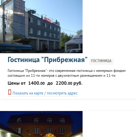
Гостиница "Прибрежная"
ГОСТИНИЦА
Гостиница "Прибрежная" - это современная гостиница с номерным фондом
состоящим их 11-ти номеров с двухместным размещением и 11-ти
номеров с одноместным размещением. С балконов открывается прекрасный
Цены от
1400.
до
2200.
руб.
00
00
вид на реку и откос Жигулёвских гор. Все номера оснащены необходимой
мебелью и сантехникой для комфортного отдыха. К услугам гостей:
Показать на карте / посмотреть адрес
ресторан, аренда теплохода.