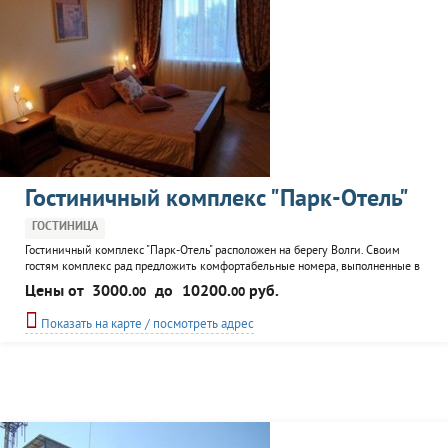
Гостиничный комплекс "Парк-Отель"
ГОСТИНИЦА
Гостиничный комплекс "Парк-Отель" расположен на берегу Волги. Своим
гостям комплекс рад предложить комфортабельные номера, выполненные в
европейском стиле; ресторан; кафе-бар; бильярд; сауна; конференц-зал и
Цены от
3000.
до
10200.
руб.
00
00
банкетный зал, SPA-центр. Кроме этого имеется кемпинг "Парк". Гостиница
прелагает разместиться в одном из 45 представленных номеров разной
Показать на карте / посмотреть адрес
категории.