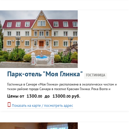
Парк-отель "Моя Глинка"
ГОСТИНИЦА
Гостиница в Самаре «Моя Глинка» расположена в экологически чистом и
тихом районе города Самара в поселке Красная Глинка. Река Волга и
горнолыжные спуски находятся в пешей доступности от гостиницы. Из окон
Цены от
1300.
до
13000.
руб.
00
00
гостиницы открывается великолепный вид на Жигулевские горы. Тишина и
чистый воздух, в сочетании с комфортабельными номерами, потрясающей
Показать на карте / посмотреть адрес
кухней ресторана «Олли» и...