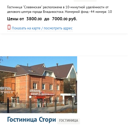
Гостиница "Славянская" расположена в 10-минутной удалённости от
делового центра города Владивостока. Номерной фонд - 44 номера: 10
одноместных номеров, 14 - одноместных улучшенных, 19 -двухмесмтных и
Цены от
3800.
до
7000.
руб.
00
00
номер "Люкс". К услугам постояльцев пиццерия, room-service, сауна, бизнес-
центр, прачечная, парковка, трансфер, заказ билетов.
Показать на карте / посмотреть адрес
Гостиница Стори
ГОСТИНИЦА