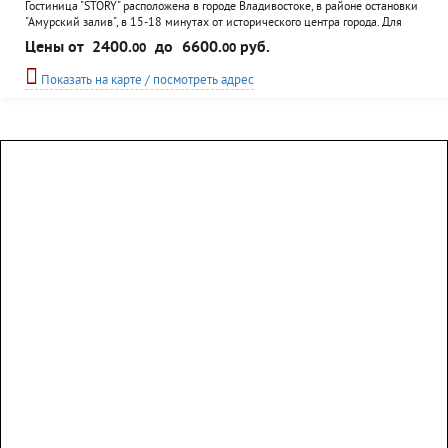
Гостиница "STORY" расположена в городе Владивостоке, в районе остановки
"Амурский залив", в 15-18 минутах от исторического центра города. Для
размещения постояльцам отеля предлагаются номера с отделкой из
Цены от
2400.
до
6600.
руб.
00
00
экологически чистых материалов, в каждом - TV, возможность подключения
интернета, телефон, мини-бар, полные удобства, кондиционер. Есть номера
Показать на карте / посмотреть адрес
в шотландском и японском...