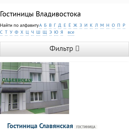
Гостиницы Владивостока
Найти по алфавиту
А
Б
В
Г
Д
Е
Ё
Ж
З
И
К
Л
М
Н
О
П
Р
С
Т
У
Ф
Х
Ц
Ч
Ш
Щ
Э
Ю
Я
все
Фильтр
Гостиница Славянская
ГОСТИНИЦА