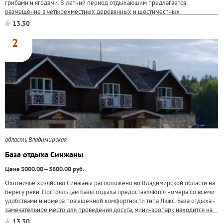
грибами и ягодами. В летний период отдыхающим предлагается
размещение в четырехместных деревянных и шестиместных
двухэтажных домиках. На...
13.30
2
область Владимирская
База отдыха Синжаны
Цена 3000.00—5800.00 руб.
Охотничье хозяйство Синжаны расположено во Владимирской области на
берегу реки. Постояльцам базы отдыха предоставляются номера со всеми
удобствами и номера повышенной комфортности типа Люкс. База отдыха -
замечательное место для проведения досуга, мини-зоопарк находится на
ее территории, охота и...
13.30