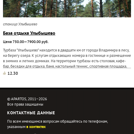
станица Улыбышево
База отдыха Улыбышево
Цена 750.00—7900.00 руб.
Турбаза "Улыбышево" находится в двадцати км от города Владимира в лесу,
на берегу озера. К услугам отдыхающих номера в гостинице и размещение
в зимних и летних домиках. На территории турбазы есть столовая, кафе-
бар, беседки для отдыха, баня, настольный теннис, спортивная площадка,
прокат...
12.30
© APARTOS, 2011−2026
Все права защищены
КОНТАКТНЫЕ ДАННЫЕ
По всем имеющимся вопросам обращайтесь по телефонам,
указанным
в контактах