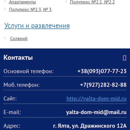
Апартаменты
Полулюкс №2.1, №2.2
Полулюкс №2.3, № 3
Услуги и развлечения
Солярий
Контакты
Основной телефон:
+38(093)077-77-23
Моб. телефон:
+7(927)282-82-88
Сайт:
http://yalta-dom-mid.ru
Е-mail:
yalta-dom-mid@mail.ru
Адрес:
г. Ялта, ул. Дражинского 12А