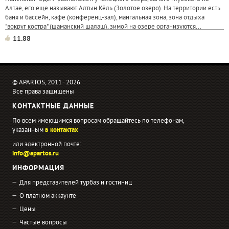
Алтае, его еще называют Алтын Кёль (Золотое озеро). На территории есть
баня и бассейн, кафе (конференц-зал), мангальная зона, зона отдыха
"вокруг костра" (шаманский шалаш), зимой на озере организуются...
11.88
© APARTOS, 2011−2026
Все права защищены
КОНТАКТНЫЕ ДАННЫЕ
По всем имеющимся вопросам обращайтесь по телефонам,
указанным
в контактах
или электронной почте:
info@apartos.ru
ИНФОРМАЦИЯ
Для представителей турбаз и гостиниц
О платном аккаунте
Цены
Частые вопросы