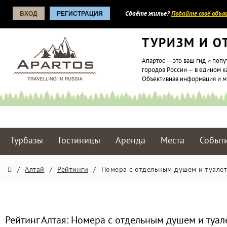
ВХОД
РЕГИСТРАЦИЯ
Сдаёте жилье?
Подайте своё объяв
ТУРИЗМ И О
Апартос — это ваш гид и попу
городов России — в едином к
Объективная информация и 
Турбазы
Гостиницы
Аренда
Места
Событ
/
Алтай
/
Рейтинги
/
Номера с отдельным душем и туалет
Рейтинг Алтая: Номера с отдельным душем и туал