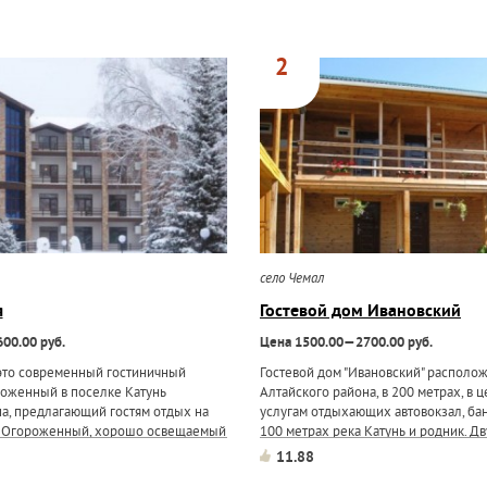
2
село Чемал
я
Гостевой дом Ивановский
00.00 руб.
Цена 1500.00—2700.00 руб.
- это современный гостиничный
Гостевой дом "Ивановский" располо
ложенный в поселке Катунь
Алтайского района, в 200 метрах, в ц
а, предлагающий гостям отдых на
услугам отдыхающих автовокзал, бан
. Огороженный, хорошо освещаемый
100 метрах река Катунь и родник. Д
Ресторан "Лунное озеро", где возможно
деревянный корпус, на десять двух
11.88
ичных мероприятий и...
Каждый номер отделан деревом, меб