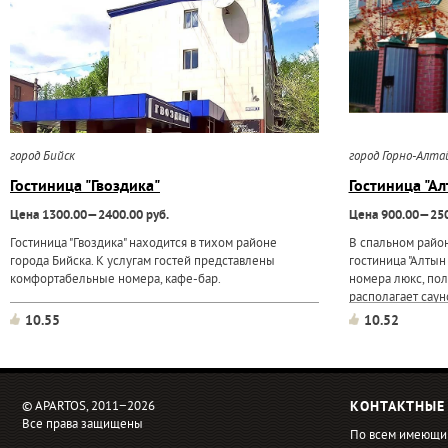
город Бийск
город Горно-Алта
Гостиница "Гвоздика"
Гостиница "Ал
Цена 1300.00—2400.00 руб.
Цена 900.00—250
Гостиница "Гвоздика" находится в тихом районе
В спальном район
города Бийска. К услугам гостей представлены
гостиница "Алтын 
комфортабельные номера, кафе-бар.
номера люкс, пол
располагает саун
10.55
10.52
© APARTOS, 2011−2026
КОНТАКТНЫЕ
Все права защищены
По всем имеющи