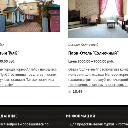
йск
поселок Солнечный
тын ТуяG"
Парк-Отель "Солнечный"
0.00 руб.
Цена 2000.00—9000.00 руб.
е города Горно-Алтайск находится
Отель "Солнечный" располагает ко
ТуяG". Гостиница предлагает гостям:
номерами для отдыха. На территори
улюкс, стандарт. Так же гостиница
находятся фитнес-клуб, включающий 
ой, кафе.
тренажерный зал, сауну, массажный 
комнату; ресторан "Дача"; караоке-бар
10.49
банкетный зал; пляж...
 ДАННЫЕ
ИНФОРМАЦИЯ
мся вопросам обращайтесь по
Для представителей турбаз и гости