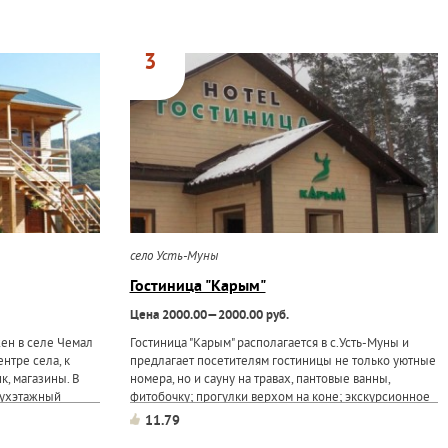
3
село Усть-Муны
Гостиница "Карым"
Цена 2000.00—2000.00 руб.
жен в селе Чемал
Гостиница "Карым" располагается в с.Усть-Муны и
ентре села, к
предлагает посетителям гостиницы не только уютные
к, магазины. В
номера, но и сауну на травах, пантовые ванны,
вухэтажный
фитобочку; прогулки верхом на коне; экскурсионное
местных номеров.
сопровождение; столовую, так же к услугам гостей:
11.79
ель из...
домашний кинотеатр, караоке, прокат спортивного...