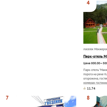
4
поселок Манжеро
Парк-отель 
Цена 800.00—500
Парк-отель "Ман
порога на реке К
огорожена, гостя
номерах гостини
домиках, в юрте.
11.74
бассейн, SPA-цент
7
8