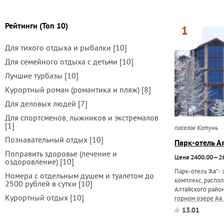
Рейтинги (Топ 10)
1
Для тихого отдыха и рыбалки [10]
Для семейного отдыха с детьми [10]
Лучшие турбазы [10]
Курортный роман (романтика и пляж) [8]
Для деловых людей [7]
Для спортсменов, лыжников и экстремалов
[1]
поселок Катунь
Познавательный отдых [10]
Парк-отель А
Поправить здоровье (лечение и
Цена 2400.00—26
оздоровление) [10]
Парк-отель "Ая" 
Номера с отдельным душем и туалетом до
комплекс, распо
2500 рублей в сутки [10]
Алтайского район
Курортный отдых [10]
горном озере Ая
парк - 12,75 га. 
13.01
проведение разл