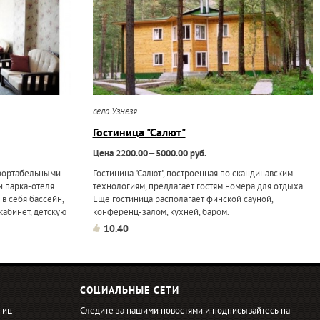
село Узнезя
Гостиница "Салют"
Цена 2200.00—5000.00 руб.
мфортабельными
Гостиница "Салют", построенная по скандинавским
и парка-отеля
технологиям, предлагает гостям номера для отдыха.
в себя бассейн,
Еще гостиница располагает финской сауной,
кабинет, детскую
конференц-залом, кухней, баром.
 "5 звезд";
10.40
СОЦИАЛЬНЫЕ СЕТИ
ниц
Следите за нашими новостями и подписывайтесь на