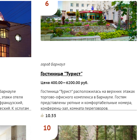
6
город Барнаул
Гостиница "Турист"
Цена 400.00—6200.00 руб.
 Барнауле
Гостиница "Турист" расположилась на верхних этажах
 этажи отеля
торгово-офисного комплекса в Барнауле. Гостям
французский,
представлены уютные и комфортабельные номера,
еский. К услугам
конференц-зал, комната переговоров.
дж-бар,
10.55
расоты,
10