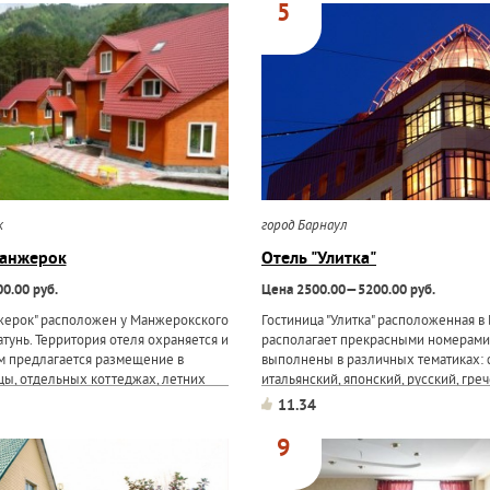
5
к
город Барнаул
Манжерок
Отель "Улитка"
0.00 руб.
Цена 2500.00—5200.00 руб.
жерок" расположен у Манжерокского
Гостиница "Улитка" расположенная в
атунь. Территория отеля охраняется и
располагает прекрасными номерами,
м предлагается размещение в
выполнены в различных тематиках: 
цы, отдельных коттеджах, летних
итальянский, японский, русский, греч
 На территории есть баня, открытый
гостей: SPA-салон, сауна, кафе, лаун
11.34
р, ресторан. Бильярд...
вертикальный турбосолярий, салон к
конференц-залы.
9