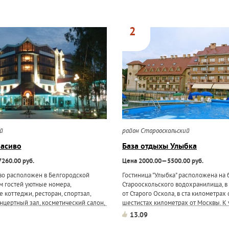
2
ий
район Старооскольский
расиво
База отдыхы Улыбка
260.00 руб.
Цена 2000.00—5500.00 руб.
во расположен в Белгородской
Гостиница "Улыбка" расположена на 
ам гостей уютные номера,
Старооскольского водохранилища, в
коттеджи, ресторан, спортзал,
от Старого Оскола, в ста километрах
нцертный зал, косметический салон,
шестистах километрах от Москвы. К 
зимний сад, зоопарк, диско-бар,
номера в гостиничном корпусе класс
13.09
В качестве развлечения отдыхающим
1 класса до однокомнатных номеров 