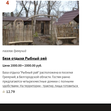
предлагается...
4
поселок Гремучий
База отдыха Рыбный рай
Цена 2000.00—2000.00 руб.
База отдыха "Рыбный рай" расположена в поселке
Гремучий, в Белгородской области. Гостям ранчо
предлагаются четырехместные домики с полными
удобствами. На территории - трактир, пища готовиться
из продуктов, выращенных на собственном
12.79
фермерском хозяйстве, есть пасека, конюшня. К...