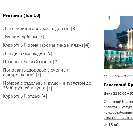
Рейтинги (Топ 10)
1
Для семейного отдыха с детьми [8]
Лучшие турбазы [7]
Курортный роман (романтика и пляж) [4]
Для деловых людей [5]
Познавательный отдых [2]
Поправить здоровье (лечение и
оздоровление) [7]
район Борисовск
Номера с отдельным душем и туалетом до
Санаторий К
2500 рублей в сутки [7]
Цена 2140.00—37
Курортный отдых [4]
Санаторий Краси
области. К услуг
комфортабельные 
аквапарк, киноко
парикмахерская, 
13.60
интернет-кафе. 