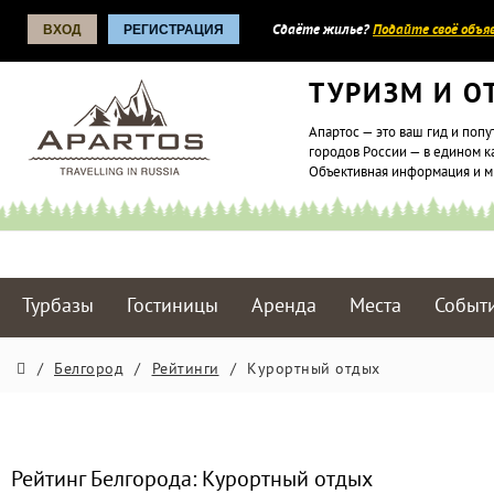
ВХОД
РЕГИСТРАЦИЯ
Сдаёте жилье?
Подайте своё объяв
ТУРИЗМ И О
Апартос — это ваш гид и попу
городов России — в едином к
Объективная информация и 
Турбазы
Гостиницы
Аренда
Места
Событ
/
Белгород
/
Рейтинги
/
Курортный отдых
Рейтинг Белгорода: Курортный отдых