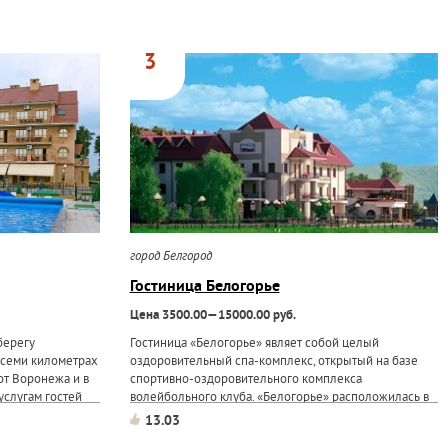
3
город Белгород
Гостиница Белогорье
Цена 3500.00—15000.00 руб.
берегу
Гостиница «Белогорье» являет собой целый
 семи километрах
оздоровительный спа-комплекс, открытый на базе
 от Воронежа и в
спортивно-оздоровительного комплекса
услугам гостей
волейбольного клуба. «Белогорье» расположилась в
ностью от "люкса"
сосновом бору на берегу белгородского
13.03
"эконом", всего
водохранилища. К услугам гостей комфортабельные