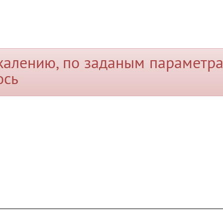
жалению, по заданым параметра
ось