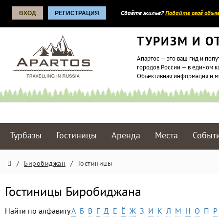
ВХОД
РЕГИСТРАЦИЯ
Сдаёте жилье?
Подайте своё объяв
ТУРИЗМ И О
Апартос — это ваш гид и попу
городов России — в едином к
Объективная информация и 
Турбазы
Гостиницы
Аренда
Места
Событ
/
Биробиджан
/
Гостиницы
Гостиницы Биробиджана
Найти по алфавиту
А
Б
В
Г
Д
Е
Ё
Ж
З
И
К
Л
М
Н
О
П
Р