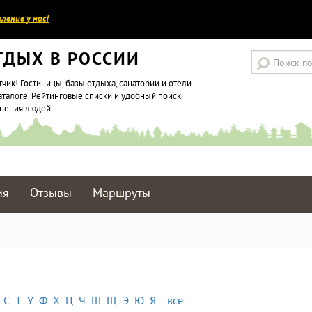
ление у нас!
ТДЫХ В РОССИИ
тчик! Гостиницы, базы отдыха, санатории и отели
аталоге. Рейтинговые списки и удобный поиск.
мнения людей
ия
Отзывы
Маршруты
С
Т
У
Ф
Х
Ц
Ч
Ш
Щ
Э
Ю
Я
все