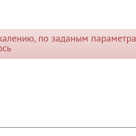
жалению, по заданым параметра
ось