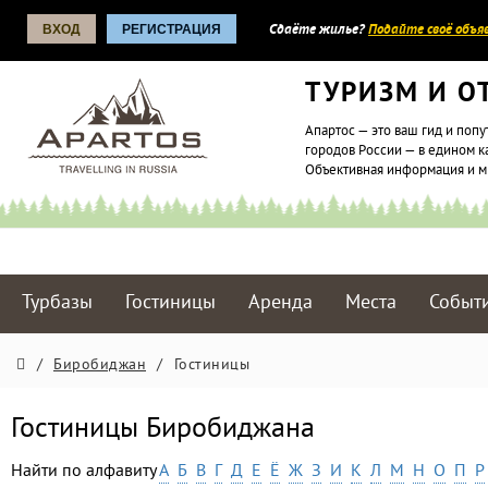
ВХОД
РЕГИСТРАЦИЯ
Сдаёте жилье?
Подайте своё объяв
ТУРИЗМ И О
Апартос — это ваш гид и попу
городов России — в едином к
Объективная информация и 
Турбазы
Гостиницы
Аренда
Места
Событ
/
Биробиджан
/
Гостиницы
Гостиницы Биробиджана
Найти по алфавиту
А
Б
В
Г
Д
Е
Ё
Ж
З
И
К
Л
М
Н
О
П
Р