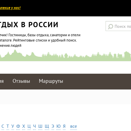
ление у нас!
ТДЫХ В РОССИИ
тчик! Гостиницы, базы отдыха, санатории и отели
аталоге. Рейтинговые списки и удобный поиск.
мнения людей
ия
Отзывы
Маршруты
С
Т
У
Ф
Х
Ц
Ч
Ш
Щ
Э
Ю
Я
все