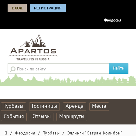
ВХОД
РЕГИСТРАЦИЯ
Феодосия
Найти
Турбазы
Гостиницы
Аренда
Места
События
Отзывы
Маршруты
/
Феодосия
/
Турбазы
/
Эллинги "Катран-Колибри"