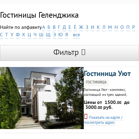
Гостиницы Геленджика
Найти по алфавиту
А
Б
В
Г
Д
Е
Ё
Ж
З
И
К
Л
М
Н
О
П
Р
С
Т
У
Ф
Х
Ц
Ч
Ш
Щ
Э
Ю
Я
все
Фильтр
Гостиница Уют
ГОСТИНИЦА
Гостиница Уют - комплекс,
состоящий из трех зданий,
включающий в себя 30
Цены от
1500.
до
00
номеров разной степени
3000.
руб.
00
комфортности. Гостиница
располагается в центре
Показать на карте /
поселка Кабардинка,
посмотреть адрес
входящего в состав города
Геленджика. Галечный пляж
находится в десяти минутах