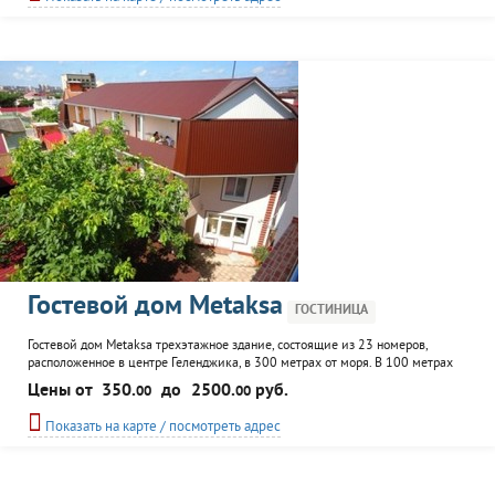
номера оснащены индивидуальным кондиционером, кабельным
телевидением, Wi-Fi,
Гостевой дом Metaksa
ГОСТИНИЦА
Гостевой дом Metaksa трехэтажное здание, состоящие из 23 номеров,
расположенное в центре Геленджика, в 300 метрах от моря. В 100 метрах
от здания находятся ночные клубы, кафе и рестораны. К услугам
Цены от
350.
до
2500.
руб.
00
00
постояльцев ухоженный двор с беседкой и мангалом, игровая площадка для
маленьких гостей, общая кухня, автостоянка. Возможна организация
Показать на карте / посмотреть адрес
трансфера.