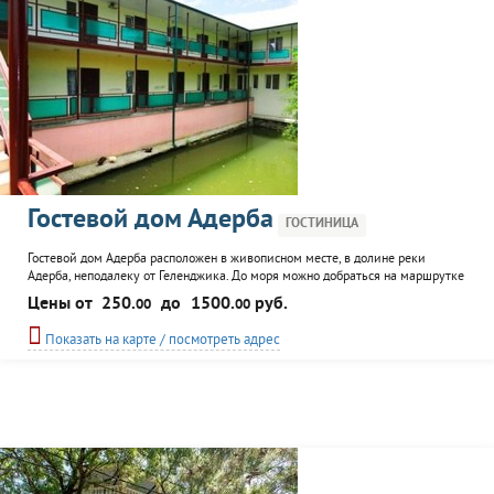
Гостевой дом Адерба
ГОСТИНИЦА
Гостевой дом Адерба расположен в живописном месте, в долине реки
Адерба, неподалеку от Геленджика. До моря можно добраться на маршрутке
(12 км) или на автомобиле. Ближайший пляж в п. Дивноморское. Остановка
Цены от
250.
до
1500.
руб.
00
00
общественного транспорта и продуктовый магазин находятся рядом с
гостевым домом. Отдыхающим предоставляется возможность отдохнуть от
Показать на карте / посмотреть адрес
городского шума, подышать чистым горным воздухом...