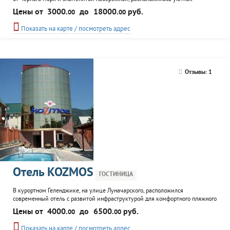
гостиница, работающая круглый год. Два здания — трёх- и четырёхэтажное
Цены от
3000.
до
18000.
руб.
00
00
— вмещают разнообразные номера, рассчитанные как на пары, так и на
семьи или компании до шести человек. Номерной фонд включает восемь
Показать на карте / посмотреть адрес
категорий размещения: от компактных стандартных номеров...
Отзывы: 1
Отель KOZMOS
ГОСТИНИЦА
В курортном Геленджике, на улице Луначарского, расположился
современный отель с развитой инфраструктурой для комфортного пляжного
и семейного отдыха на Черноморском побережье. К размещению
Цены от
4000.
до
6500.
руб.
00
00
предлагается 40 номеров трёх категорий — от компактного двухместного
стандарта до просторного двухкомнатного люкса площадью 25 м².Все
Показать на карте / посмотреть адрес