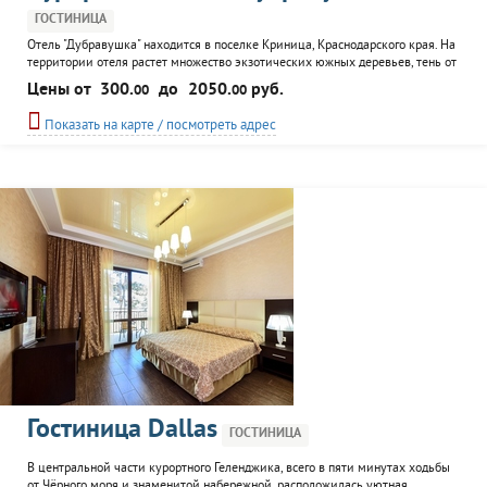
ГОСТИНИЦА
Отель "Дубравушка" находится в поселке Криница, Краснодарского края. На
территории отеля растет множество экзотических южных деревьев, тень от
которых позволяет отдыхающим провести самое жаркое время суток в
Цены от
300.
до
2050.
руб.
00
00
прохладе и тишине. Мелко-галечный пляж, оборудованный лежаками и
навесами (за дополнительную плату), находится в пяти минутах ходьбы от
Показать на карте / посмотреть адрес
отеля. К услугам гостей - бассейн...
Гостиница Dallas
ГОСТИНИЦА
В центральной части курортного Геленджика, всего в пяти минутах ходьбы
от Чёрного моря и знаменитой набережной, расположилась уютная