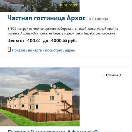
Частная гостиница Архос
ГОСТИНИЦА
В 800 метрах от черноморского побережья, в тихой живописной низине
посёлка Архипо-Осиповка, на берегу горной реки Тешебс расположена
частная гостиница «Архос». Благодаря особому рельефу гостиница укрыта
Цены от
400.
до
4000.
руб.
00
00
от городского шума и суеты набережной — идеальное место для спокойного
отдыха в Геленджике. Гостиница «Архос» открыта в 2009 году и предлагает
Показать на карте / посмотреть адрес
20 уютных номеров различных категорий: двухместные...
Отзывы: 1