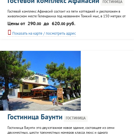
Гостевой комплекс Афанасий
ГОСТИНИЦА
Гостевой комплекс Афанасий состоит из пяти коттеджей и расположен в
живописном месте Геленджика под названием Тонкий мыс, в 150 метрах от
моря. Для удобства гостей комплекс оснащен круглосуточной охраной,
Цены от
290.
до
620.
руб.
00
00
системой видеонаблюдения и бесплатной стоянкой. Вся инфраструктура
города расположена в шаговой доступности.
Показать на карте / посмотреть адрес
Гостиница Баунти
ГОСТИНИЦА
Гостиница Баунти это двухэтажное новое здание, состоящее из семи
двухместных, шести трехместных номеров класса люкс и одного