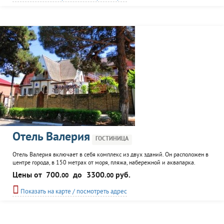
Отель Валерия
ГОСТИНИЦА
Отель Валерия включает в себя комплекс из двух зданий. Он расположен в
центре города, в 150 метрах от моря, пляжа, набережной и аквапарка.
Магазин и автобусная остановка находятся рядом с отелем. К услугам
Цены от
700.
до
3300.
руб.
00
00
отдыхающих трансфер, автостоянка. Питание - за отдельную плату в кафе
при отеле.
Показать на карте / посмотреть адрес