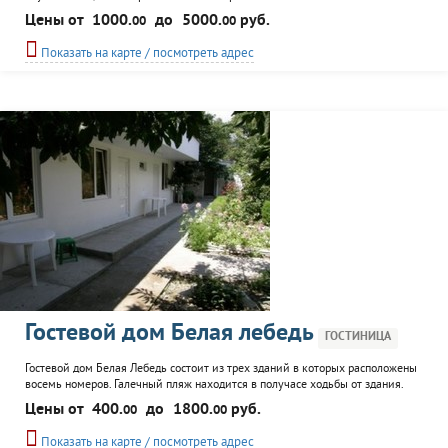
пятиместного двухкомнатного номера. Гостиница находится в пяти минутах
Цены от
1000.
до
5000.
руб.
00
00
ходьбы от галечного пляжа, набережной и аквапарков. Продуктовый
магазин и остановка общественного транспорта расположена рядом со
Показать на карте / посмотреть адрес
зданием. К услугам постояльцев трансфер, автостоянка. Питание в кафе на
Гостевой дом Белая лебедь
ГОСТИНИЦА
Гостевой дом Белая Лебедь состоит из трех зданий в которых расположены
восемь номеров. Галечный пляж находится в получасе ходьбы от здания.
Магазин и остановка транспорта в пяти минутах. К услугам гостей зеленый
Цены от
400.
до
1800.
руб.
00
00
двор гостевого дома с оборудованными местами для отдыха как взрослых
так и детей. Возможна организация трансфера, есть автостоянка.
Показать на карте / посмотреть адрес