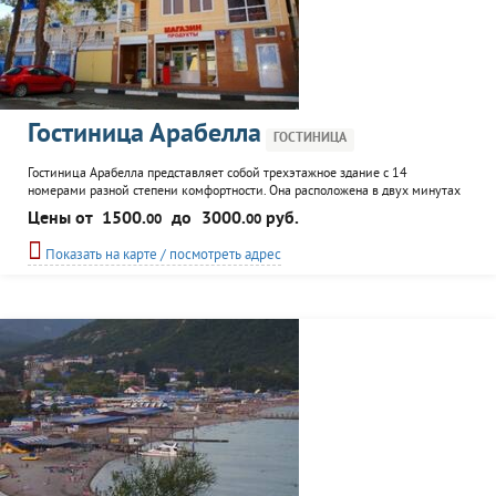
Гостиница Арабелла
ГОСТИНИЦА
Гостиница Арабелла представляет собой трехэтажное здание с 14
номерами разной степени комфортности. Она расположена в двух минутах
ходьбы от набережной, пляжа, магазинов и кафе. Желающие прокатиться
Цены от
1500.
до
3000.
руб.
00
00
по городу могут воспользоваться услугой такси. Остановка общественного
транспорта находится неподалеку от гостиницы. Всем постояльцам
Показать на карте / посмотреть адрес
предоставляется трансфер (платно), автостоянка. Питание в...