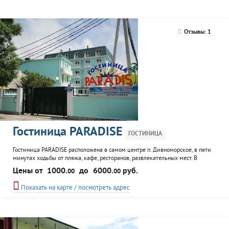
Отзывы: 1
Гостиница PARADISE
ГОСТИНИЦА
Гостиница PARADISE расположена в самом центре п. Дивноморское, в пяти
минутах ходьбы от пляжа, кафе, ресторанов, развлекательных мест. В
здании находятся 50 комфортабельных номеров, столовая, бассейн, места
Цены от
1000.
до
6000.
руб.
00
00
для отдыха. К услугам гостей трансфер, автостоянка.
Показать на карте / посмотреть адрес