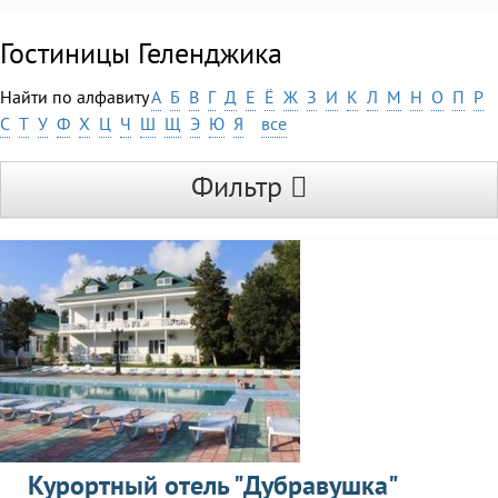
Гостиницы Геленджика
Найти по алфавиту
А
Б
В
Г
Д
Е
Ё
Ж
З
И
К
Л
М
Н
О
П
Р
С
Т
У
Ф
Х
Ц
Ч
Ш
Щ
Э
Ю
Я
все
Фильтр
Курортный отель "Дубравушка"