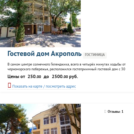
Гостевой дом Акрополь
ГОСТИНИЦА
В самом центре солнечного Геленджика, всего в четырёх минутах ходьбы от
черноморского побережья, расположился гостеприимный гостевой дом с 30
номерами различных категорий — от бюджетных до просторных студий
Цены от
250.
до
2500.
руб.
00
00
площадью 35 кв.м. Рядом находятся набережная, аквапарк и центр
развлечений. Каждый номер выполнен в классическом стиле и оснащён
Показать на карте / посмотреть адрес
кондиционером, телевизором с плоским экраном, холодильником и
Отзывы: 1