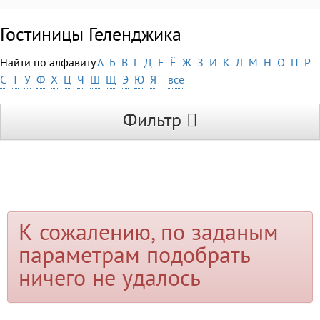
Гостиницы Геленджика
Найти по алфавиту
А
Б
В
Г
Д
Е
Ё
Ж
З
И
К
Л
М
Н
О
П
Р
С
Т
У
Ф
Х
Ц
Ч
Ш
Щ
Э
Ю
Я
все
Фильтр
К сожалению, по заданым
параметрам подобрать
ничего не удалось