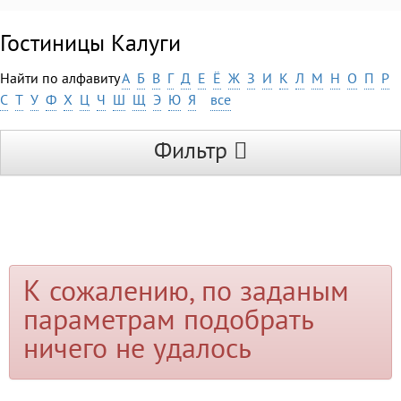
Гостиницы Калуги
Найти по алфавиту
А
Б
В
Г
Д
Е
Ё
Ж
З
И
К
Л
М
Н
О
П
Р
С
Т
У
Ф
Х
Ц
Ч
Ш
Щ
Э
Ю
Я
все
Фильтр
К сожалению, по заданым
параметрам подобрать
ничего не удалось