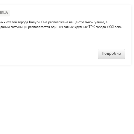
НИЦА
рных отелей города Калуги. Она расположена на центральной улице, в
здании гостиницы располагается один из самых крупных ТРК города «XXI век».
ностью обновлен. К услугам гостей 90 комфортабельных номеров различных
Подробно