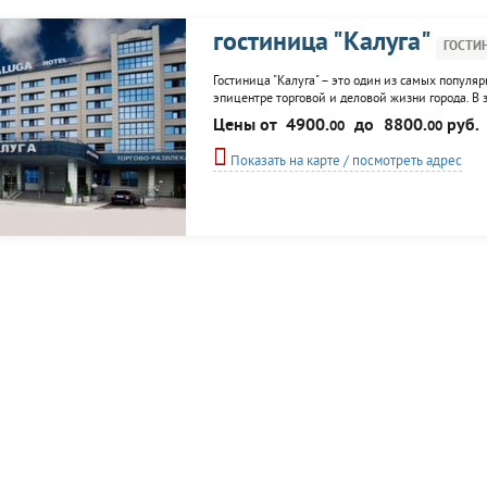
гостиница "Калуга"
ГОСТИ
Гостиница "Калуга" – это один из самых популя
эпицентре торговой и деловой жизни города. В 
В 2010 году номерной фонд гостиницы был пол
Цены от
4900.
до
8800.
руб.
00
00
категорий, шведский стол во время...
Показать на карте / посмотреть адрес