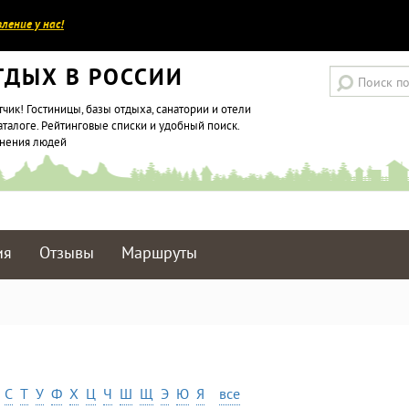
ление у нас!
ТДЫХ В РОССИИ
тчик! Гостиницы, базы отдыха, санатории и отели
аталоге. Рейтинговые списки и удобный поиск.
мнения людей
ия
Отзывы
Маршруты
С
Т
У
Ф
Х
Ц
Ч
Ш
Щ
Э
Ю
Я
все