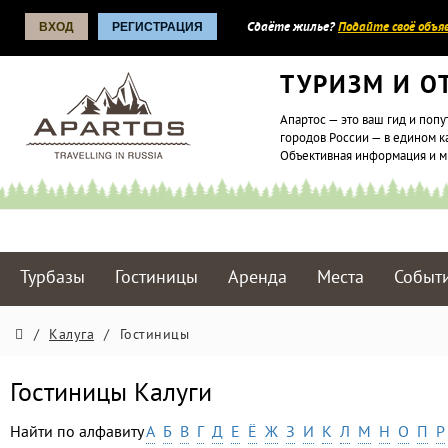
ВХОД
РЕГИСТРАЦИЯ
Сдаёте жилье?
Подайте своё объяв
ТУРИЗМ И О
Апартос — это ваш гид и попу
городов России — в едином к
Объективная информация и 
Турбазы
Гостиницы
Аренда
Места
Событ
/
Калуга
/
Гостиницы
Гостиницы Калуги
Найти по алфавиту
А
Б
В
Г
Д
Е
Ё
Ж
З
И
К
Л
М
Н
О
П
Р